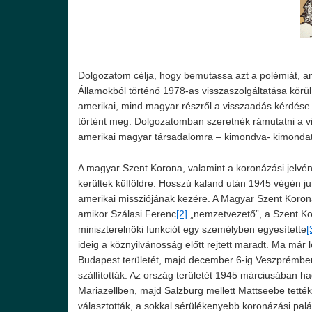
Dolgozatom célja, hogy bemutassa azt a polémiát, a
Államokból történő 1978-as visszaszolgáltatása körül
amerikai, mind magyar részről a visszaadás kérdése t
történt meg. Dolgozatomban szeretnék rámutatni a vi
amerikai magyar társadalomra – kimondva- kimondatl
A magyar Szent Korona, valamint a koronázási jelv
kerültek külföldre. Hosszú kaland után 1945 végén j
amerikai missziójának kezére. A Magyar Szent Korona
amikor Szálasi Ferenc
[2]
„nemzetvezető”, a Szent Koro
miniszterelnöki funkciót egy személyben egyesítette
[
ideig a köznyilvánosság előtt rejtett maradt. Ma már
Budapest területét, majd december 6-ig Veszprémbe
szállították. Az ország területét 1945 márciusában ha
Mariazellben, majd Salzburg mellett Mattseebe tették 
választották, a sokkal sérülékenyebb koronázási palá