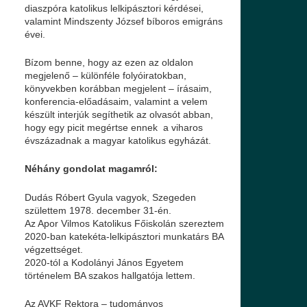
diaszpóra katolikus lelkipásztori kérdései,
valamint Mindszenty József bíboros emigráns
évei.
Bízom benne, hogy az ezen az oldalon
megjelenő – különféle folyóiratokban,
könyvekben korábban megjelent – írásaim,
konferencia-előadásaim, valamint a velem
készült interjúk segíthetik az olvasót abban,
hogy egy picit megértse ennek a viharos
évszázadnak a magyar katolikus egyházát.
Néhány gondolat magamról:
Dudás Róbert Gyula vagyok, Szegeden
születtem 1978. december 31-én.
Az
Apor Vilmos Katolikus Főiskolán
szereztem
2020-ban katekéta-lelkipásztori munkatárs BA
végzettséget.
2020-tól a
Kodolányi János Egyetem
történelem BA szakos hallgatója lettem.
Az AVKF Rektora – tudományos