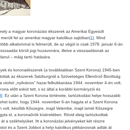
mely a magyar koronázási ékszerek az Amerikai Egyesült
 merült fel az amerikai magyar katolikus sajtóban
[1]
. Mind
öbb alkalommal is felmerült, de az végül is csak 1978. január 6-án
sszaadás körüli jogi huzavonára, illetve a visszaadásnak az
anul – máig tartó hatására.
ények és koronaékszerek (a továbbiakban Szent Korona) 1945-ben
utottak az ékszerek Salzburgnál a Szövetséges Ellenőrző Bizottság
 utolsó „nyilvános” hazai felbukkanása 1944. november 4-én volt,
na előtt esküt tett, s ez által a korábbi kormányzói és
3]
. Ez után a Szent Korona története, tartózkodási helye hosszabb
 lehet tudni, hogy 1944. november 6-án hagyta el a Szent Korona
n volt, később Kőszegre, majd Velembe, majd ismét Kőszegre
gyta el, a koronaőrök kíséretében. Rövid ideig tartózkodtak
át a székhelyüket. Itt a koronázási jelvényeket két részre
stot és a Szent Jobbot a helyi katolikus plébánosnak adták át