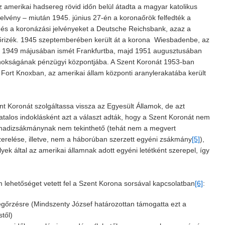
z amerikai hadsereg rövid időn belül átadta a magyar katolikus
jelvény – miután 1945. június 27-én a koronaőrök felfedték a
t és a koronázási jelvényeket a Deutsche Reichsbank, azaz a
 őrizék. 1945 szeptemberében került át a korona Wiesbadenbe, az
n 1949 májusában ismét Frankfurtba, majd 1951 augusztusában
nokságának pénzügyi központjába. A Szent Koronát 1953-ban
, Fort Knoxban, az amerikai állam központi aranylerakatába került
t Koronát szolgáltassa vissza az Egyesült Államok, de azt
vatalos indoklásként azt a választ adták, hogy a Szent Koronát nem
y hadizsákmánynak nem tekinthető (tehát nem a megvert
szerelése, illetve, nem a háborúban szerzett egyéni zsákmány
[5]
),
ek által az amerikai államnak adott egyéni letétként szerepel, így
lehetőséget vetett fel a Szent Korona sorsával kapcsolatban
[6]
:
gőrzésre (Mindszenty József határozottan támogatta ezt a
stől)