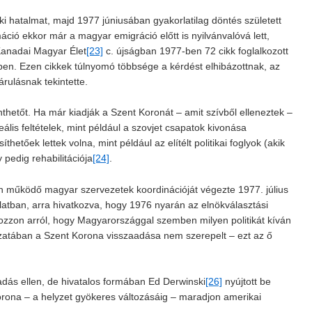
ki hatalmat, majd 1977 júniusában gyakorlatilag döntés született
áció ekkor már a magyar emigráció előtt is nyilvánvalóvá lett,
-Kanadai Magyar Élet
[23]
c. újságban 1977-ben 72 cikk foglalkozott
ben. Ezen cikkek túlnyomó többsége a kérdést elhibázottnak, az
rulásnak tekintette.
etőt. Ha már kiadják a Szent Koronát – amit szívből elleneztek –
eális feltételek, mint például a szovjet csapatok kivonása
etőek lettek volna, mint például az elítélt politikai foglyok (akik
pedig rehabilitációja
[24]
.
 működő magyar szervezetek koordinációját végezte 1977. július
latban, arra hivatkozva, hogy 1976 nyarán az elnökválasztási
kozzon arról, hogy Magyarországgal szemben milyen politikát kíván
kozatában a Szent Korona visszaadása nem szerepelt – ezt az ő
adás ellen, de hivatalos formában Ed Derwinski
[26]
nyújtott be
orona – a helyzet gyökeres változásáig – maradjon amerikai