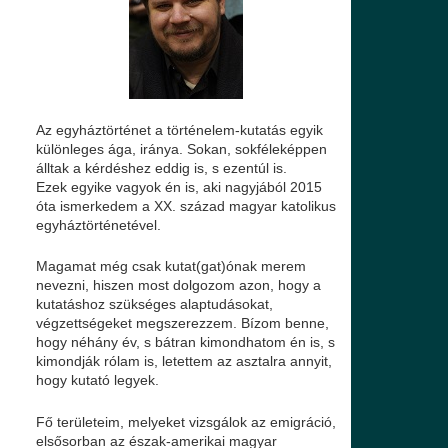
Az egyháztörténet a történelem-kutatás egyik
különleges ága, iránya. Sokan, sokféleképpen
álltak a kérdéshez eddig is, s ezentúl is.
Ezek egyike vagyok én is, aki nagyjából 2015
óta ismerkedem a XX. század magyar katolikus
egyháztörténetével.
Magamat még csak kutat(gat)ónak merem
nevezni, hiszen most dolgozom azon, hogy a
kutatáshoz szükséges alaptudásokat,
végzettségeket megszerezzem. Bízom benne,
hogy néhány év, s bátran kimondhatom én is, s
kimondják rólam is, letettem az asztalra annyit,
hogy kutató legyek.
Fő területeim, melyeket vizsgálok az emigráció,
elsősorban az észak-amerikai magyar