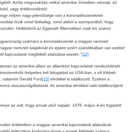
gétől. Azóta megszakítás nélkül amerikai őrizetben vannak, és
tól, vagy értékromlástól;
, hogy milyen nagy jelentősége van a koronaékszereknek
onddal őrzik mind fizikailag, mind abból a szempontból, hogy
asználni. Hollétükről az Egyesült Államokban csak kis számú
agyarország számára a koronaékszerek a magyar nemzeti
 magyar nemzeti tulajdonát és éppen ezért szándékában van ezeket
tti kapcsolatok megfelelő alakulása esetén
.”
[12]
tosan az amerikai állam az államközi kapcsolatok rendeződését
niszterelnök-helyettes tett látogatást az USA-ban, s ott többek
, valamint Gerald Ford
[15]
elnökkel is találkozott. Ezeken a
orona visszaszolgáltatását. Az amerikai elnökkel való találkozójáról
nye az volt, hogy annak első napján, 1976. május 4-én fogadott
viden értékeltem a magyar-amerikai kapcsolatok alakulását.
ovábbi fejlesztése kívánatos lenne s ennek feltételei számos