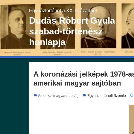
Skip
to
Egyháztörténet a XX. századból
content
Dudás Róbert Gyula
szabad-történész
honlapja
A koronázási jelképek 1978-a
amerikai magyar sajtóban
Amerikai magyar papság
Egyháztörténeti Szemle