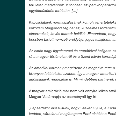
területen megvannak, különösen az ipari kooperáci
együttműködés területén. […]
Kapcsolataink normalizálásának komoly tehertételeké
vázoltam Magyarország nehéz, küzdelmes történelmé
elpusztultak, kevés maradt belőlük. Elmondtam, hogy
becsben tartott nemzeti ereklyéje, jogos tulajdona, a
Az elnök nagy figyelemmel és empátiával hallgatta az
rá a magyar történelemről és a Szent István koronáj
Az amerikai kormány megértette és magáévá tette a 
bizonyos feltételeket szabott. Így a magyar-amerikai 
adósságaink rendezése is. Mi mindebben partnerek v
A magyar emigráció már nem volt ennyire lelkes attól
Magyar Vasárnapja az eseményről így írt:
„
Lapzártakor értesültünk, hogy Szekér Gyula, a Kádá
kedden, váratlanul meglátogatta Ford elnököt a Feh