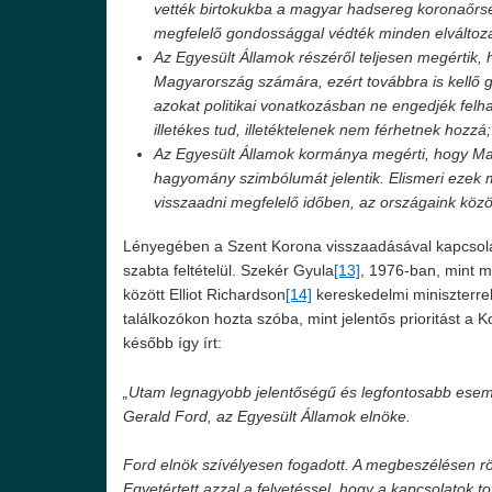
vették birtokukba a magyar hadsereg koronaőrsé
megfelelő gondossággal védték minden elváltozás
Az Egyesült Államok részéről teljesen megértik
Magyarország számára, ezért továbbra is kellő g
azokat politikai vonatkozásban ne engedjék felh
illetékes tud, illetéktelenek nem férhetnek hozzá;
Az Egyesült Államok kormánya megérti, hogy M
hagyomány szimbólumát jelentik. Elismeri ezek
visszaadni megfelelő időben, az országaink közö
Lényegében a Szent Korona visszaadásával kapcsola
szabta feltételül. Szekér Gyula
[13]
, 1976-ban, mint mi
között Elliot Richardson
[14]
kereskedelmi miniszterrel
találkozókon hozta szóba, mint jelentős prioritást a K
később így írt:
„Utam legnagyobb jelentőségű és legfontosabb esemé
Gerald Ford, az Egyesült Államok elnöke.
Ford elnök szívélyesen fogadott. A megbeszélésen rö
Egyetértett azzal a felvetéssel, hogy a kapcsolatok t