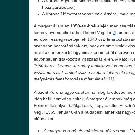
A Korona Egyesült Államokba szállítása, és alk
hozzájárulásával)
A Korona Németországban való őrzése, majd megf
A magyar állam az 1950-es évek elején még zsaroláss
komoly nyomatékot adott Robert Vogeler
[7]
amerikai 
európai részlegvezetőjének 1949 őszi letartóztatásá
szabadon bocsátásának azt, hogy az amerikaiak vis
mivel az amerikai külügyminisztérium ettől mereven 
egyöntetűen tiltakozott a visszaadás ellen. A Katoli
1950-ben a Truman-kormány foglalkozott komolyan 
visszaadásával, amitől csak a szabad földön élő magy
mélységes felháborodása miatt állt el
.”
[11]
A Szent Korona ügye ez után némileg feledésbe merül
időn belül hamvába haltak. A magyar államnak még arr
Felmerültek olyan találgatások, hogy esetleg Ausztriáb
Végül 1965. január 6-án a budapesti amerikai nagyk
alábbiakat:
„A magyar koronát és más koronaékszereket 194