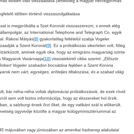
almas időben való visszaadása (lehetőleg a magyar hercegprímás
elelő időben történő visszaszolgáltatása
al is megpróbálta a Szet Koronát visszaszerezni, s ennek elég
állampolgár, az International Telephone and Telegraph Co. egyik
val. Rákosi Mátyás
[8]
gyakorlatilag feltételül szabja Vogeler
szaadják a Szent Koronát
[9]
. Ez a próbálkozás sikertelen volt, főleg
elzárkózott, aminek egyik oka, hogy az emigráns magyarság szinte
kus Magyarok Vasárnapja
[10]
visszatekintő cikke szerint: „
Először
Robert Vogeler szabadon bocsátása fejében a Szent Korona
arok nem várt, egységes, erőteljes tiltakozása, és a szabad világ
t, bár néha-néha voltak diplomáciai próbálkozások, de ezek rövid
ól sem volt biztos információja, hogy az ékszereket hol őrzik.
an, a salzburgi érsek őrzi őket, de egy vatikáni szál is előkerült.
övetség ügyvivője közölte a magyar külügyminisztériummal az
5 májusában vagy júniusában az amerikai hadsereg alakulatai