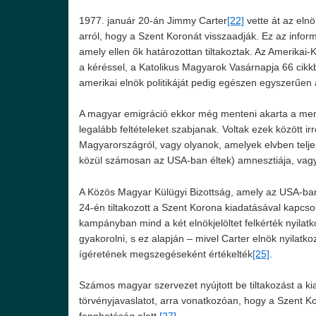
1977. január 20-án Jimmy Carter
[22]
vette át az elnö
arról, hogy a Szent Koronát visszaadják. Ez az inform
amely ellen ők határozottan tiltakoztak. Az Amerikai
a kéréssel, a Katolikus Magyarok Vasárnapja 66 cikk
amerikai elnök politikáját pedig egészen egyszerűen á
A magyar emigráció ekkor még menteni akarta a menth
legalább feltételeket szabjanak. Voltak ezek között irr
Magyarországról, vagy olyanok, amelyek elvben teljesíth
közül számosan az USA-ban éltek) amnesztiája, vagy 
A Közös Magyar Külügyi Bizottság, amely az USA-ban
24-én tiltakozott a Szent Korona kiadatásával kapcso
kampányban mind a két elnökjelöltet felkérték nyilat
gyakorolni, s ez alapján – mivel Carter elnök nyilat
ígéretének megszegéseként értékelték
[25]
.
Számos magyar szervezet nyújtott be tiltakozást a ki
törvényjavaslatot, arra vonatkozóan, hogy a Szent K