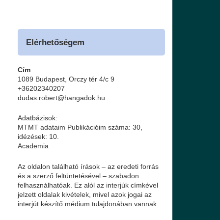
Elérhetőségem
Cím
1089 Budapest, Orczy tér 4/c 9
+36202340207
dudas.robert@hangadok.hu
Adatbázisok:
MTMT adataim
Publikációim száma: 30,
idézések: 10.
Academia
Az oldalon található írások – az eredeti forrás
és a szerző feltüntetésével – szabadon
felhasználhatóak. Ez alól az interjúk címkével
jelzett oldalak kivételek, mivel azok jogai az
interjút készítő médium tulajdonában vannak.