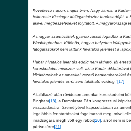
Következő napon, május 5-én, Nagy János, a Kádár-d
felkereste Kissinger külügyminiszter tanácsadóját, 
akivel megbeszéléseket folytatott. A magyarországi 
A magyar száműzöttek gyanakvással fogadták a Kádár
Washingtonban. Különös, hogy a helyettes külügyminis
látogatásokról nem láttunk hivatalos jelentést a lapo
Habár hivatalos jelentés eddig nem látható, jól értesü
kereskedelmi miniszter volt, aki a Kádár-diktatúráva
kiküldötteinek az amerikai vezető bankemberekkel és
hivatalos jelentés erről sem található ezideig.
”
[17]
A találkozó után rövidesen amerikai kereskedelmi kü
Bingham
[18]
, a Demokrata Párt kongresszusi képviselő
visszaadására. Személyével kapcsolatosan az amerik
legalábbis fenntartásokat fogalmazott meg, mivel elle
imádságára meghívott egy rabbit
[20]
, arról nem is b
pártvezérre
[21]
.