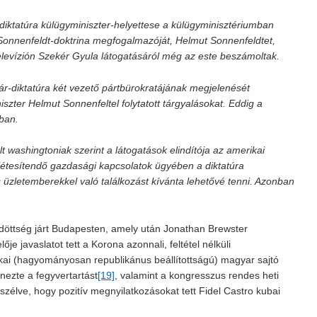
iktatúra külügyminiszter-helyettese a külügyminisztériumban
a Sonnenfeldt-doktrina megfogalmazóját, Helmut Sonnenfeldtet,
televízión Szekér Gyula látogatásáról még az este beszámoltak.
-diktatúra két vezető pártbürokratájának megjelenését
zter Helmut Sonnenfeltel folytatott tárgyalásokat. Eddig a
kban.
lt washingtoniak szerint a látogatások elindítója az amerikai
l létesítendő gazdasági kapcsolatok ügyében a diktatúra
 üzletemberekkel való találkozást kívánta lehetővé tenni. Azonban
ldöttség járt Budapesten, amely után Jonathan Brewster
je javaslatot tett a Korona azonnali, feltétel nélküli
ai (hagyományosan republikánus beállítottságú) magyar sajtó
nezte a fegyvertartást
[19]
, valamint a kongresszus rendes heti
eszélve, hogy pozitív megnyilatkozásokat tett Fidel Castro kubai