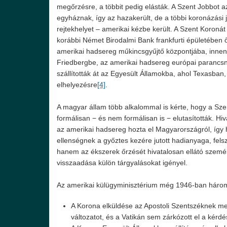
megőrzésre, a többit pedig elásták. A Szent Jobbot a
egyháznak, így az hazakerült, de a többi koronázási 
rejtekhelyet – amerikai kézbe került. A Szent Koroná
korábbi Német Birodalmi Bank frankfurti épületében
amerikai hadsereg műkincsgyűjtő központjába, inne
Friedbergbe, az amerikai hadsereg európai parancs
szállították át az Egyesült Államokba, ahol Texasban
elhelyezésre
[4]
.
A magyar állam több alkalommal is kérte, hogy a Szen
formálisan − és nem formálisan is − elutasították. Hi
az amerikai hadsereg hozta el Magyarországról, íg
ellenségnek a győztes kezére jutott hadianyaga, fel
hanem az ékszerek őrzését hivatalosan ellátó személy
visszaadása külön tárgyalásokat igényel.
Az amerikai külügyminisztérium még 1946-ban három 
A Korona elküldése az Apostoli Szentszéknek me
változatot, és a Vatikán sem zárkózott el a kérdé