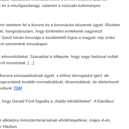
ók és a mezőgazdasági, valamint a műszaki-tudományos
nt vetettem fel a korona és a koronázási ékszerek ügyét. Röviden
t, hangsúlyoztam, hogy történelmi emlékeink nagyrészt
 Szent István koronája a kezdetektől fogva a magyar nép óriási
mit szeretnénk visszakapni.
 elmondottakat. Szavakkal is kifejezte, hogy nagy hatással voltak
áról mondottak. […]
korona visszaadásának ügyét, s ehhez támogatást ígért, de
kapcsolatok további normalizálását, dinamizálását, de idetartozott
oltunk.”
[16]
, hogy Gerald Ford fogadta a „Kádár-kiküldötteket”. A Katolikus
r-diktatúra minisztertanácsának elnökhelyettese, május 4-én,
ér Házban.