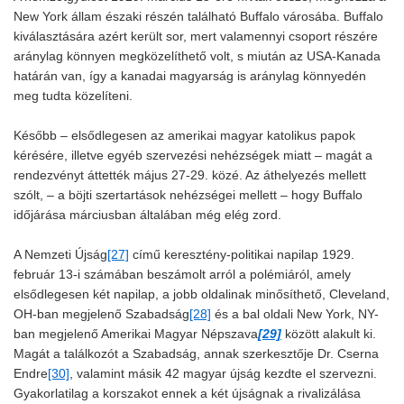
New York állam északi részén található Buffalo városába. Buffalo
kiválasztására azért került sor, mert valamennyi csoport részére
aránylag könnyen megközelíthető volt, s miután az USA-Kanada
határán van, így a kanadai magyarság is aránylag könnyedén
meg tudta közelíteni.
Később – elsődlegesen az amerikai magyar katolikus papok
kérésére, illetve egyéb szervezési nehézségek miatt – magát a
rendezvényt áttették május 27-29. közé. Az áthelyezés mellett
szólt, – a böjti szertartások nehézségei mellett – hogy Buffalo
időjárása márciusban általában még elég zord.
A Nemzeti Újság
[27]
című keresztény-politikai napilap 1929.
február 13-i számában beszámolt arról a polémiáról, amely
elsődlegesen két napilap, a jobb oldalinak minősíthető, Cleveland,
OH-ban megjelenő Szabadság
[28]
és a bal oldali New York, NY-
ban megjelenő Amerikai Magyar Népszava
[29]
között alakult ki.
Magát a találkozót a Szabadság, annak szerkesztője Dr. Cserna
Endre
[30]
, valamint másik 42 magyar újság kezdte el szervezni.
Gyakorlatilag a korszakot ennek a két újságnak a rivalizálása