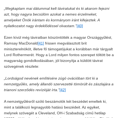
„Megkaptam mai dátummal kelt táviratukat és ki akarom fejezni
azt, hogy nagyra becsülöm azokat a nemes érzelmeket,
amelyeket Önök irántam és kormányom iránt kifejeztek. A
nyilatkozatot nagy érdeklődéssel olvastam.”
[40]
Ezen kívül még táviratban köszöntötték a magyar Országgyűlést,
Ramsay MacDonald
[41]
frissen megválasztott brit
miniszterelnököt, illetve fő támogatójukat a korábban már tárgyalt
Lord Rothermerét. Hogy a Lord milyen fontos szerepet töltött be a
magyarság gondolkodásában, jól bizonyítja a küldött távirat
szövegének részlete:
„Lordságod nevének említésére zúgó ovációban tört ki a
nemzetgyűlés, amely állandó szervezetté tömörült és zászlajára a
trianoni szerződés revízióját írta.”
[42]
A nemzetgyűlésről szóló beszámolók két beszédet emeltek ki,
mint a találkozó legnagyobb hatású beszédeit. Az egyiket,
melynek szövegét a Cleveland, OH-i Szabadság című hetilap