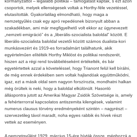
kormányzattól – legalább politikai – támogatást kaptak, s ezt azon
csoportok, melyek ellenségesek voltak a Horthy-féle vezetéssel,
elutasították. Gyakorlatilag elmondható, hogy maga a
nemzetgyűlés csak egy apró repedésnek bizonyult abban a
szakadékban, ami már megfigyelhető volt ekkor az úgynevezett
„nemzeti emigráció” és a „liberális-szocialista baloldal” között. E
liberális-szocialista baloldal vezetői között számos dualista-kori
munkásvezért és 1919-es forradalmárt találhatunk, akik
egyértelműen elítélték Horthy Miklóst és politikai rendszerét,
hiszen azt a régi rend továbbéléseként értékelték, és bár
egyetértettek azzal a követeléssel, hogy Trianont felül kell bírálni,
de még ennek érdekében sem voltak hajlandóak együttműködni,
igaz, ezt a másik oldal sem nagyon forszírozta, mondhatni halkan
még örültek is neki, hogy a baloldal elkülönült. Hasonló
álláspontra jutott az Amerikai Magyar Zsidók Szövetsége is, amely
a fehérterrorral kapcsolatos antiszemita kilengések, valamint
numerus clausus törvény eredményeként szintén – nagyrészt –
szervezetileg távol maradt, noha egyes rabbik és hívek részt
vettek az eseményen.
A nemzetgyűlést 1929. március 15-ére hívták össze, méghozzá a