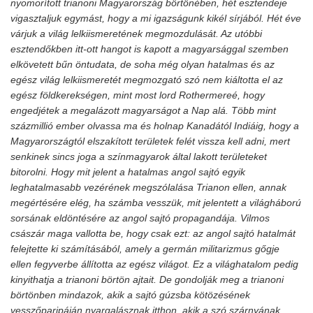
nyomorított trianoni Magyarország börtönében, hét esztendeje
vigasztaljuk egymást, hogy a mi igazságunk kikél sírjából. Hét éve
várjuk a világ lelkiismeretének megmozdulását. Az utóbbi
esztendőkben itt-ott hangot is kapott a magyarsággal szemben
elkövetett bűn öntudata, de soha még olyan hatalmas és az
egész világ lelkiismeretét megmozgató szó nem kiáltotta el az
egész földkerekségen, mint most lord Rothermereé, hogy
engedjétek a megalázott magyarságot a Nap alá. Több mint
százmillió ember olvassa ma és holnap Kanadától Indiáig, hogy a
Magyarországtól elszakított területek felét vissza kell adni, mert
senkinek sincs joga a színmagyarok által lakott területeket
bitorolni. Hogy mit jelent a hatalmas angol sajtó egyik
leghatalmasabb vezérének megszólalása Trianon ellen, annak
megértésére elég, ha számba vesszük, mit jelentett a világháború
sorsának eldöntésére az angol sajtó propagandája. Vilmos
császár maga vallotta be, hogy csak ezt: az angol sajtó hatalmát
felejtette ki számításából, amely a germán militarizmus gőgje
ellen fegyverbe állította az egész világot. Ez a világhatalom pedig
kinyithatja a trianoni börtön ajtait. De gondolják meg a trianoni
börtönben mindazok, akik a sajtó gúzsba kötözésének
vesszőparipáján nyargalásznak itthon, akik a szó szárnyának