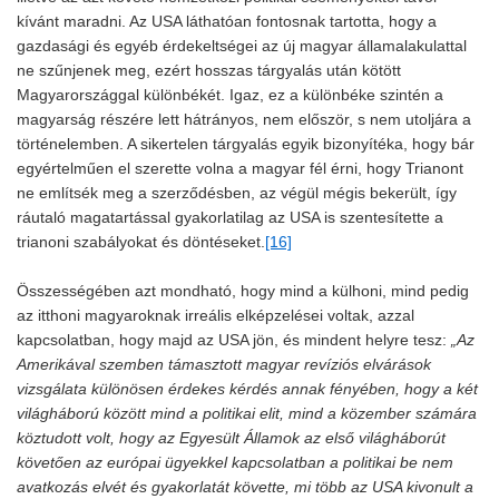
kívánt maradni. Az USA láthatóan fontosnak tartotta, hogy a
gazdasági és egyéb érdekeltségei az új magyar államalakulattal
ne szűnjenek meg, ezért hosszas tárgyalás után kötött
Magyarországgal különbékét. Igaz, ez a különbéke szintén a
magyarság részére lett hátrányos, nem először, s nem utoljára a
történelemben. A sikertelen tárgyalás egyik bizonyítéka, hogy bár
egyértelműen el szerette volna a magyar fél érni, hogy Trianont
ne említsék meg a szerződésben, az végül mégis bekerült, így
ráutaló magatartással gyakorlatilag az USA is szentesítette a
trianoni szabályokat és döntéseket.
[16]
Összességében azt mondható, hogy mind a külhoni, mind pedig
az itthoni magyaroknak irreális elképzelései voltak, azzal
kapcsolatban, hogy majd az USA jön, és mindent helyre tesz:
„Az
Amerikával szemben támasztott magyar revíziós elvárások
vizsgálata különösen érdekes kérdés annak fényében, hogy a két
világháború között mind a politikai elit, mind a közember számára
köztudott volt, hogy az Egyesült Államok az első világháborút
követően az európai ügyekkel kapcsolatban a politikai be nem
avatkozás elvét és gyakorlatát követte, mi több az USA kivonult a