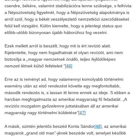
csendre, békére, valamint stabilizációra lenne szüksége, s felhívta
a Népszövetség figyelmét, hogy a Népszövetség alapokmánya is
arról szól, hogy a békét veszélyeztető nemzetközi szerződéseket
felül kell vizsgálni. Külön kiemelte, hogy a jelenlegi status quo
előbb-utóbb bizonyosan újabb háborúhoz fog vezetni.
Ezek mellett arról is beszélt, hogy mit is ért revízió alatt.
Kijelentette, hogy nem fogadhatnak el olyan revíziót, ami nem
biztosítja a
„magyar nemzetnek önálló, teljes fejlődőképes
nemzeti létnek külső feltételeit.”
[46]
Erre az is reményt ad, hogy valamennyi komolyabb történelmi
esemény után az első rendezést követte egy megfontoltabb,
második rendezés is, s lassan itt lenne ennek az ideje. S ebben a
harcban megfogalmazta az amerikai magyarság fő feladatát: „
A
revíziós mozgalom győzelemre juttatásában áll az amerikai
magyarság nagy történelmi küldetése”
[47]
A másik, szintén jelentős beszéd Konta Sándor
[48]
, az amerikai
magyarok „grand old man”-jének beszéde volt, amelyet később