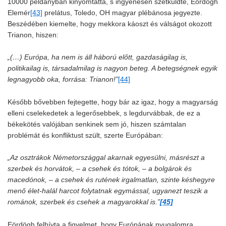
10000 példányban kinyomtatta, s ingyenesen szétküldte, Eördögh
Elemér
[43]
prelátus, Toledo, OH magyar plébánosa jegyezte.
Beszédében kiemelte, hogy mekkora káoszt és válságot okozott
Trianon, hiszen:
„(…) Európa, ha nem is áll háború előtt, gazdaságilag is,
politikailag is, társadalmilag is nagyon beteg. A betegségnek egyik
legnagyobb oka, forrása: Trianon!”
[44]
Később bővebben fejtegette, hogy bár az igaz, hogy a magyarság
elleni cselekedetek a legerősebbek, s legdurvábbak, de ez a
békekötés valójában senkinek sem jó, hiszen számtalan
problémát és konfliktust szült, szerte Európában:
„Az osztrákok Németországgal akarnak egyesülni, másrészt a
szerbek és horvátok, – a csehek és tótok, – a bolgárok és
macedónok, – a csehek és rutének irgalmatlan, szinte késhegyre
menő élet-halál harcot folytatnak egymással, ugyanezt teszik a
románok, szerbek és csehek a magyarokkal is.”
[45]
Eördögh felhívta a figyelmet, hogy Európának nyugalomra,