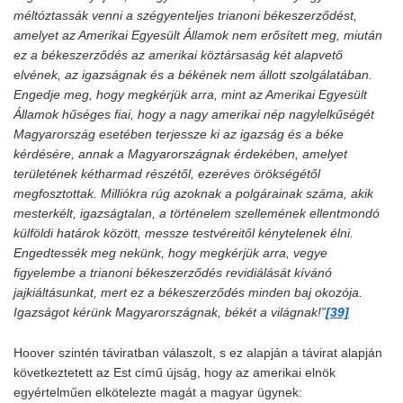
méltóztassák venni a szégyenteljes trianoni békeszerződést,
amelyet az Amerikai Egyesült Államok nem erősített meg, miután
ez a békeszerződés az amerikai köztársaság két alapvető
elvének, az igazságnak és a békének nem állott szolgálatában.
Engedje meg, hogy megkérjük arra, mint az Amerikai Egyesült
Államok hűséges fiai, hogy a nagy amerikai nép nagylelkűségét
Magyarország esetében terjessze ki az igazság és a béke
kérdésére, annak a Magyarországnak érdekében, amelyet
területének kétharmad részétől, ezeréves örökségétől
megfosztottak. Milliókra rúg azoknak a polgárainak száma, akik
mesterkélt, igazságtalan, a történelem szellemének ellentmondó
külföldi határok között, messze testvéreitől kénytelenek élni.
Engedtessék meg nekünk, hogy megkérjük arra, vegye
figyelembe a trianoni békeszerződés revidiálását kívánó
jajkiáltásunkat, mert ez a békeszerződés minden baj okozója.
Igazságot kérünk Magyarországnak, békét a világnak!”
[39]
Hoover szintén táviratban válaszolt, s ez alapján a távirat alapján
következtetett az Est című újság, hogy az amerikai elnök
egyértelműen elkötelezte magát a magyar ügynek: