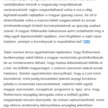
nyirbálásában keresik a magyarság megváltásának
varázseszközét: vajjon megszólalhatott volna-e ma a világ
leghatalmasabb sajtójában a magyar igazság szava, ha ott is
elnémíthatták volna a trianoni békét megpecsételő és annak
érinthetetlenségét hirdető kormányhatalmak az igazság szabad
szavát. A magyar föltámadás kakasszava azért szólalhatott meg a
világ egyik legolvasottabb lapjában, mert Angliában a sajtó olyan
hatalom, amelyet a kormánynak is respektálnia kell.”
[25]
Talán merész lenne egyértelműen kijelenteni, hogy Rothermere
tevékenysége adott lökést a magyar revizionista gondolkodásnak,
de az mindenesetre látható, hogy hatása lelkesedéssel töltötte el
a bel- és külföldi magyarságot, s számos szervezet alakult ennek
hatására. Szintén egyértelműen bizonyítható, hogy a Lord mind
közvetlenül, mind pedig közvetetten jelenős anyagi forráshoz
juttatta a revizionista szervezeteteket, valamint több egyéb
magyar szervezetet, mozgalmat, programot is. Igaz, arra, hogy
Rothermere anyagilag támogatta volna a buffalói gyűlés
megtartását nincsen bizonyíték, de erősen valószínűsíthető, mivel
egy ekkora rendezvény lebonyolítása anyagilag jelentősen