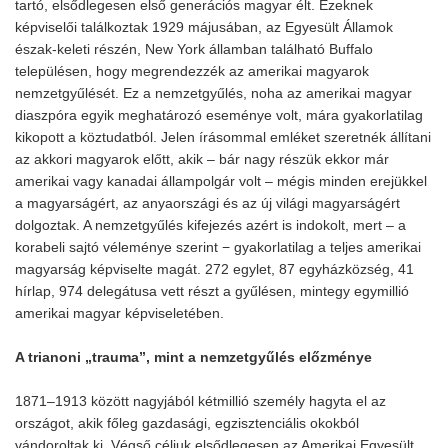
tartó, elsődlegesen első generációs magyar élt. Ezeknek
képviselői találkoztak 1929 májusában, az Egyesült Államok
észak-keleti részén, New York államban található Buffalo
településen, hogy megrendezzék az amerikai magyarok
nemzetgyűlését. Ez a nemzetgyűlés, noha az amerikai magyar
diaszpóra egyik meghatározó eseménye volt, mára gyakorlatilag
kikopott a köztudatból. Jelen írásommal emléket szeretnék állítani
az akkori magyarok előtt, akik – bár nagy részük ekkor már
amerikai vagy kanadai állampolgár volt – mégis minden erejükkel
a magyarságért, az anyaországi és az új világi magyarságért
dolgoztak. A nemzetgyűlés kifejezés azért is indokolt, mert – a
korabeli sajtó véleménye szerint − gyakorlatilag a teljes amerikai
magyarság képviselte magát. 272 egylet, 87 egyházközség, 41
hírlap, 974 delegátusa vett részt a gyűlésen, mintegy egymillió
amerikai magyar képviseletében.
A trianoni „trauma”, mint a nemzetgyűlés előzménye
1871–1913 között nagyjából kétmillió személy hagyta el az
országot, akik főleg gazdasági, egzisztenciális okokból
vándoroltak ki. Végső céljuk elsődlegesen az Amerikai Egyesült