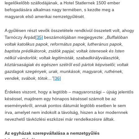
legelőkelőbb szállodájának, a Hotel Statlernek 1500 ember
befogadására alkalmas nagy termében, s kezdte meg a
magyarok első amerikai nemzetgyűlését.
A gyűlésen részt vevők összetétele rendkívül összetett volt, ahogy
Tarnóczy Árpád
[35]
beszámolójában megjegyezte:
„Buffalóban
voltak katolikus papok, református papok, lutheránus papok,
baptista prédikátorok, zsidók papjai; voltak istenesek és Isten
nélkül vándorlók; voltak legitimisták, szabadkirályválasztók,
köztársaságiak és egészen szélről eső pártok képviselői; voltak
gazdagok szegények, urak, munkások, magyarok, ruthének,
vendek, svábok, tótok…”
[36]
Érdekes viszont, hogy a legtöbb – magyarországi – újság jelentős
késéssel, majdnem egy hónapos késéssel számolt be az
eseményekről, annak pontos dátumát legtöbb esetben le sem
írva, amelyet nem indokolt a távolság, hiszen a kor modernnek
nevezhető távközlési eszközei már rendelkezésre álltak.
Az egyházak szerepvállalása a nemzetgyűlés