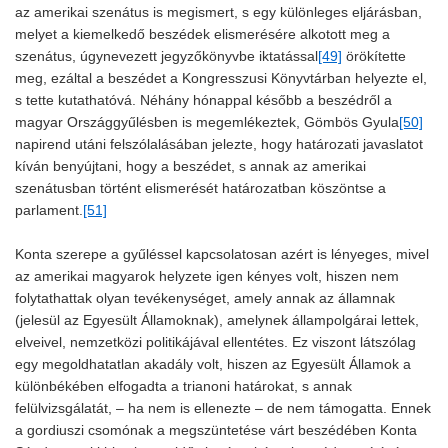
az amerikai szenátus is megismert, s egy különleges eljárásban,
melyet a kiemelkedő beszédek elismerésére alkotott meg a
szenátus, úgynevezett jegyzőkönyvbe iktatással
[49]
örökítette
meg, ezáltal a beszédet a Kongresszusi Könyvtárban helyezte el,
s tette kutathatóvá. Néhány hónappal később a beszédről a
magyar Országgyűlésben is megemlékeztek, Gömbös Gyula
[50]
napirend utáni felszólalásában jelezte, hogy határozati javaslatot
kíván benyújtani, hogy a beszédet, s annak az amerikai
szenátusban történt elismerését határozatban köszöntse a
parlament.
[51]
Konta szerepe a gyűléssel kapcsolatosan azért is lényeges, mivel
az amerikai magyarok helyzete igen kényes volt, hiszen nem
folytathattak olyan tevékenységet, amely annak az államnak
(jelesül az Egyesült Államoknak), amelynek állampolgárai lettek,
elveivel, nemzetközi politikájával ellentétes. Ez viszont látszólag
egy megoldhatatlan akadály volt, hiszen az Egyesült Államok a
különbékében elfogadta a trianoni határokat, s annak
felülvizsgálatát, – ha nem is ellenezte – de nem támogatta. Ennek
a gordiuszi csomónak a megszüntetése várt beszédében Konta