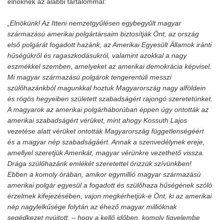
elnöknek az alábbi tartalommal:
„Elnökünk! Az Itteni nemzetgyűlésen egybegyűlt magyar
származású amerikai polgártársaim biztosítják Önt, az ország
első polgárát fogadott hazánk, az Amerikai Egyesült Államok iránti
hűségükről és ragaszkodásukról, valamint azokkal a nagy
eszmékkel szemben, amelyeket az amerikai demokrácia képvisel.
Mi magyar származású polgárok tengerentúli messzi
szülőhazánkból magunkkal hoztuk Magyarország nagy alföldein
és rögös hegyeiben született szabadságért rajongó szeretetünket.
A magyarok az amerikai polgárháborúban éppen úgy ontották az
amerikai szabadságért vérüket, mint ahogy Kossuth Lajos
vezetése alatt vérüket ontották Magyarország függetlenségéért
és a magyar nép szabadságáért. Annak a szenvedélynek ereje,
amellyel szeretjük Amerikát, magyar vérünkre vezethető vissza.
Drága szülőhazánk emlékét szeretettel őrizzük szívünkben!
Ebben a komoly órában, amikor egymillió magyar származású
amerikai polgár egyesül a fogadott és szülőhaza hűségének szóló
érzelmek kifejezésében, vajon megkérhetjük-e Önt, ki az amerikai
nép nagylelkűsége folytán az éhező magyar millióknak
segédkezet nyújtott, – hogy a kellő időben, komoly figyelembe