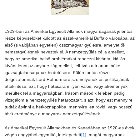
1929-ben az Amerikai Egyesült Államok magyarságának jelentős
része képviselőket küldött az észak-amerikai Buffalo városába, az
első (s valójában egyetlen) összmagyar gyűlésre, amelyet ők
nemzetgyűlésnek neveztek el. A nemzetgyűlés célja amellett,
hogy az amerikai belső problémákat rendezni kívánta, kiállás
kívánt lenni az anyaország mellett, felhívás a trianoni béke
igazságtalanságának hirdetésére. Külön fontos része
dolgozatomnak Lord Rothermere személyének és politikájának
áttekintése, azt, hogy hatására milyen valós, vagy álremények
merültek fel a magyarságban. Írásom második felében pedig
vizsgálom a nemzetgyűlés határozatait, s azt, hogy ezt mennyire
tudták átvinni a hétköznapokba, mennyire lett rövid, vagy hosszú
távú eredménye a magyarok nemzetgyűlésének.
Az Amerikai Egyesült Államokban és Kanadában az 1920-as évek
végén nagyjából egymillió, letelepedett
[1]
, magát magyarnak