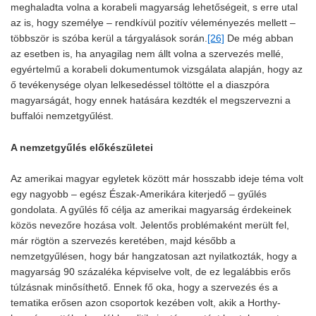
meghaladta volna a korabeli magyarság lehetőségeit, s erre utal
az is, hogy személye – rendkívül pozitív véleményezés mellett –
többször is szóba kerül a tárgyalások során.
[26]
De még abban
az esetben is, ha anyagilag nem állt volna a szervezés mellé,
egyértelmű a korabeli dokumentumok vizsgálata alapján, hogy az
ő tevékenysége olyan lelkesedéssel töltötte el a diaszpóra
magyarságát, hogy ennek hatására kezdték el megszervezni a
buffalói nemzetgyűlést.
A nemzetgyűlés előkészületei
Az amerikai magyar egyletek között már hosszabb ideje téma volt
egy nagyobb – egész Észak-Amerikára kiterjedő – gyűlés
gondolata. A gyűlés fő célja az amerikai magyarság érdekeinek
közös nevezőre hozása volt. Jelentős problémaként merült fel,
már rögtön a szervezés keretében, majd később a
nemzetgyűlésen, hogy bár hangzatosan azt nyilatkozták, hogy a
magyarság 90 százaléka képviselve volt, de ez legalábbis erős
túlzásnak minősíthető. Ennek fő oka, hogy a szervezés és a
tematika erősen azon csoportok kezében volt, akik a Horthy-