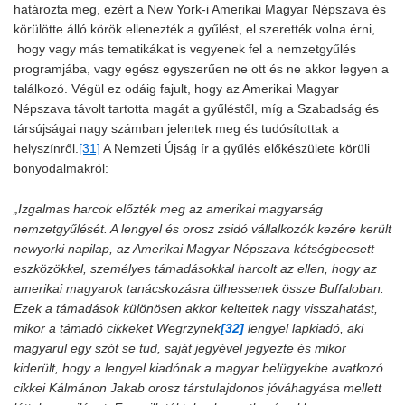
határozta meg, ezért a New York-i Amerikai Magyar Népszava és
körülötte álló körök ellenezték a gyűlést, el szerették volna érni,
hogy vagy más tematikákat is vegyenek fel a nemzetgyűlés
programjába, vagy egész egyszerűen ne ott és ne akkor legyen a
találkozó. Végül ez odáig fajult, hogy az Amerikai Magyar
Népszava távolt tartotta magát a gyűléstől, míg a Szabadság és
társújságai nagy számban jelentek meg és tudósítottak a
helyszínről.
[31]
A Nemzeti Újság ír a gyűlés előkészülete körüli
bonyodalmakról:
„Izgalmas harcok előzték meg az amerikai magyarság
nemzetgyűlését. A lengyel és orosz zsidó vállalkozók kezére került
newyorki napilap, az Amerikai Magyar Népszava kétségbeesett
eszközökkel, személyes támadásokkal harcolt az ellen, hogy az
amerikai magyarok tanácskozásra ülhessenek össze Buffaloban.
Ezek a támadások különösen akkor keltettek nagy visszahatást,
mikor a támadó cikkeket Wegrzynek
[32]
lengyel lapkiadó, aki
magyarul egy szót se tud, saját jegyével jegyezte és mikor
kiderült, hogy a lengyel kiadónak a magyar belügyekbe avatkozó
cikkei Kálmánon Jakab orosz társtulajdonos jóváhagyása mellett