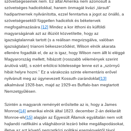
szövetségeseinek nem. Ez által Amerika nem azonosult a
szövetséges hadicélokkal, hanem önmagát kvázi „társult”
hadipartnernek nyilvánította, ezzel fenntartva a jogot az önálló, a
szövetségesektől független hadicélok és béketervek
megfogalmazására.
[12]
Mindez a kor itthoni és külföldi
magyarságának azt az illúziót közvetítette, hogy az
igazságtalannak tartott (s a reálisan megvizsgálva, valóban
igazságtalan) trianoni békeszerződést, Wilson elnök akarata
ellenére fogadták el, de az is igaz, hogy Wilson nem állt ki eléggé
Magyarország mellett, hibázott (rosszabb vélemények szerint
árulóvá vált), s ezért erkölcsi kötelessége lenne ezt a „szörnyű
hibát helyre hozni.” Ez a várakozás szinte elementáris erővel
nyilvánult meg az úgynevezett Kossuth-zarándoklat
[13]
alkalmával 1928-ban, majd az 1929-es Buffalo-ban megtartott
Nemzetgyűlésen.
Szintén a magyarok reményét erősítette az is, hogy a James
Monroe
[14]
amerikai elnök által 1823. december 2-án deklarált
Monroe-elv
[15]
alapján az Egyesült Államok egyáltalán nem volt
hajlandó ratifikálni a világháborút lezáró béke megállapodásokat,
illetve az azt követő nemzetközi politikai eseményektől távol