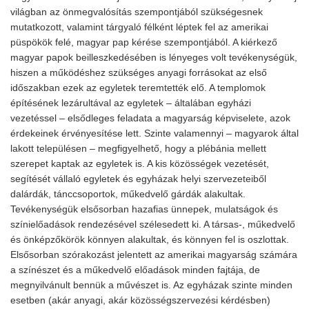
világban az önmegvalósítás szempontjából szükségesnek
mutatkozott, valamint tárgyaló félként léptek fel az amerikai
püspökök felé, magyar pap kérése szempontjából. A kiérkező
magyar papok beilleszkedésében is lényeges volt tevékenységük,
hiszen a működéshez szükséges anyagi forrásokat az első
időszakban ezek az egyletek teremtették elő. A templomok
építésének lezárultával az egyletek – általában egyházi
vezetéssel – elsődleges feladata a magyarság képviselete, azok
érdekeinek érvényesítése lett. Szinte valamennyi – magyarok által
lakott településen – megfigyelhető, hogy a plébánia mellett
szerepet kaptak az egyletek is. A kis közösségek vezetését,
segítését vállaló egyletek és egyházak helyi szervezeteiből
dalárdák, tánccsoportok, műkedvelő gárdák alakultak.
Tevékenységük elsősorban hazafias ünnepek, mulatságok és
színielőadások rendezésével szélesedett ki. A társas-, műkedvelő
és önképzőkörök könnyen alakultak, és könnyen fel is oszlottak.
Elsősorban szórakozást jelentett az amerikai magyarság számára
a színészet és a műkedvelő előadások minden fajtája, de
megnyilvánult bennük a művészet is. Az egyházak szinte minden
esetben (akár anyagi, akár közösségszervezési kérdésben)