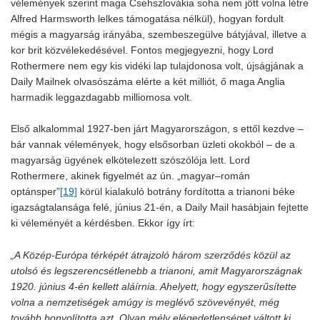
vélemények szerint maga Csehszlovákia soha nem jött volna létre
Alfred Harmsworth lelkes támogatása nélkül), hogyan fordult
mégis a magyarság irányába, szembeszegülve bátyjával, illetve a
kor brit közvélekedésével. Fontos megjegyezni, hogy Lord
Rothermere nem egy kis vidéki lap tulajdonosa volt, újságjának a
Daily Mailnek olvasószáma elérte a két milliót, ő maga Anglia
harmadik leggazdagabb milliomosa volt.
Első alkalommal 1927-ben járt Magyarországon, s ettől kezdve –
bár vannak vélemények, hogy elsősorban üzleti okokból – de a
magyarság ügyének elkötelezett szószólója lett. Lord
Rothermere, akinek figyelmét az ún. „magyar–román
optánsper”
[19]
körül kialakuló botrány fordította a trianoni béke
igazságtalansága felé, június 21-én, a Daily Mail hasábjain fejtette
ki véleményét a kérdésben. Ekkor így írt:
„A Közép-Európa térképét átrajzoló három szerződés közül az
utolsó és legszerencsétlenebb a trianoni, amit Magyarországnak
1920. június 4-én kellett aláírnia. Ahelyett, hogy egyszerűsítette
volna a nemzetiségek amúgy is meglévő szövevényét, még
tovább bonyolította azt. Olyan mély elégedetlenséget váltott ki,