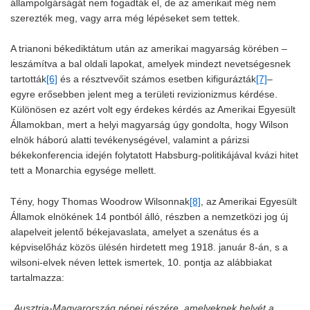
állampolgárságát nem fogadták el, de az amerikait még nem
szerezték meg, vagy arra még lépéseket sem tettek.
A trianoni békediktátum után az amerikai magyarság körében –
leszámítva a bal oldali lapokat, amelyek mindezt nevetségesnek
tartották
[6]
és a résztvevőit számos esetben kifigurázták
[7]
–
egyre erősebben jelent meg a területi revizionizmus kérdése.
Különösen ez azért volt egy érdekes kérdés az Amerikai Egyesült
Államokban, mert a helyi magyarság úgy gondolta, hogy Wilson
elnök háború alatti tevékenységével, valamint a párizsi
békekonferencia idején folytatott Habsburg-politikájával kvázi hitet
tett a Monarchia egysége mellett.
Tény, hogy Thomas Woodrow Wilsonnak
[8]
, az Amerikai Egyesült
Államok elnökének 14 pontból álló, részben a nemzetközi jog új
alapelveit jelentő békejavaslata, amelyet a szenátus és a
képviselőház közös ülésén hirdetett meg 1918. január 8-án, s a
wilsoni-elvek néven lettek ismertek, 10. pontja az alábbiakat
tartalmazza:
„Ausztria-Magyarország népei részére, amelyeknek helyét a