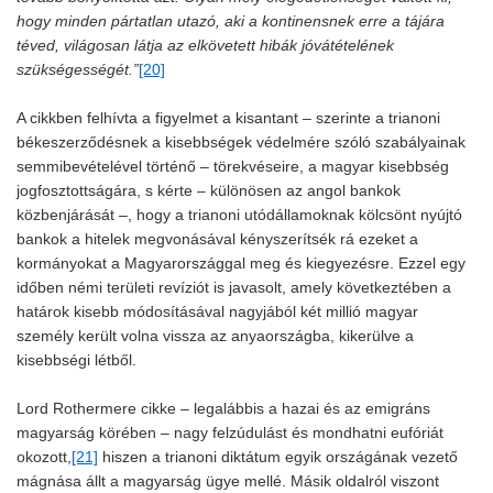
hogy minden pártatlan utazó, aki a kontinensnek erre a tájára
téved, világosan látja az elkövetett hibák jóvátételének
szükségességét.”
[20]
A cikkben felhívta a figyelmet a kisantant – szerinte a trianoni
békeszerződésnek a kisebbségek védelmére szóló szabályainak
semmibevételével történő – törekvéseire, a magyar kisebbség
jogfosztottságára, s kérte – különösen az angol bankok
közbenjárását –, hogy a trianoni utódállamoknak kölcsönt nyújtó
bankok a hitelek megvonásával kényszerítsék rá ezeket a
kormányokat a Magyarországgal meg és kiegyezésre. Ezzel egy
időben némi területi revíziót is javasolt, amely következtében a
határok kisebb módosításával nagyjából két millió magyar
személy került volna vissza az anyaországba, kikerülve a
kisebbségi létből.
Lord Rothermere cikke – legalábbis a hazai és az emigráns
magyarság körében – nagy felzúdulást és mondhatni eufóriát
okozott,
[21]
hiszen a trianoni diktátum egyik országának vezető
mágnása állt a magyarság ügye mellé. Másik oldalról viszont