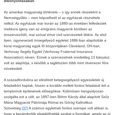
lebonyolításában
Az amerikai magyarság története – s így ennek részeként a
Nemzetgyűlés – nem képzelhető el az egyházak részvétele
nélkül. Az egyházak már korán az 1880-as években felfedezték
mekkora igény van az emigráns magyarok körében az
önszerveződő, mai szóval értve civil szervezetek létére. Az első
ilyen, úgynevezett önsegélyező egyletet 1886-ban alapították a
korai magyarság egyik fő központjában Cleveland, OH-ban,
Verhovay Segély Egylet (Verhovay Fraternal Insurance
Association) néven. Ennek a szervezetnek eredetileg 13 bányász
volt az alapítója, s később a taglétszám több mint ötvenezer főre
növekedett.
A századfordulóra az elindított betegsegélyező egyesületek új
feladatkört kaptak, hiszen a korábbi mellett fontos feladatuk lett a
templomok építésének elősegítése. Különösen hangsúlyosan
szolgálta ezt a célt, az 1897-ben Böhm Károly által alapított Szűz
Mária Magyarok Pátrónája Római és Görög Katholikus
Szövetség.
[37]
A számos egyletnek fontos szerepe volt abban is,
hogy a bevándorlók elsajátíthatták azokat a formákat, amely az új