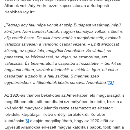
Államok volt. Ady Endre ezzel kapcsolatosan a Budapesti
Naplóban így írt:
„Tegnap egy falu népe vonult át szép Budapest vasárnapi népű
körútjain. Nem bámészkodtak, nagyon komolyak voltak, s őket is
alig vették észre. De akik észrevették s megkérdezték, azoknak
válaszolt szívesen a vándorló csapat vezére: – Ez itt Mezőcsát
község, az egész falu, megyünk Amerikába. Se váddal, se
panasszal, se kérkedéssel, se vígan, se szomorúan, ezt
válaszolta. És belemutatott a csapatba s hozzátette: – Senkit se
hagytunk otthon, viszünk mindenkit, a zsidót is. Igen, ott volt a
csapatban a zsidó is, a falu zsidója. S mennek szép
egyetértésben, a földönfutók közös sorsával Amerikába.”
[2]
Az 1920-as trianoni békekötés az Amerikában élő magyarságot is
megdöbbentette, sőt mondhatni személyében érintette, hiszen a
kivándorló magyarok jelentős része származott az elcsatolt
felvidéki, kárpátaljai, illetve erdélyi területekről. Korábbi
kutatásaim
[3]
alapján megállapítható, hogy az 1920 előtt az
Egyesült Államokba érkezett magyar katolikus papok, több mint a