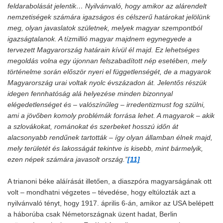
feldarabolását jelentik… Nyilvánvaló, hogy amikor az alárendelt
nemzetiségek számára igazságos és célszerű határokat jelölünk
meg, olyan javaslatok születnek, melyek magyar szempontból
igazságtalanok. A tízmillió magyar majdnem egynegyede a
tervezett Magyarország határain kívül él majd. Ez lehetséges
megoldás volna egy újonnan felszabadított nép esetében, mely
történelme során először nyeri el függetlenségét, de a magyarok
Magyarország urai voltak nyolc évszázadon át. Jelentős részük
idegen fennhatóság alá helyezése minden bizonnyal
elégedetlenséget és – valószínűleg – irredentizmust fog szülni,
ami a jövőben komoly problémák forrása lehet. A magyarok – akik
a szlovákokat, románokat és szerbeket hosszú időn át
alacsonyabb rendűnek tartották – így olyan államban élnek majd,
mely területét és lakosságát tekintve is kisebb, mint bármelyik,
ezen népek számára javasolt ország.”
[11]
A trianoni béke aláírását illetően, a diaszpóra magyarságának ott
volt – mondhatni végzetes – tévedése, hogy eltúlozták azt a
nyilvánvaló tényt, hogy 1917. április 6-án, amikor az USA belépett
a háborúba csak Németországnak üzent hadat, Berlin