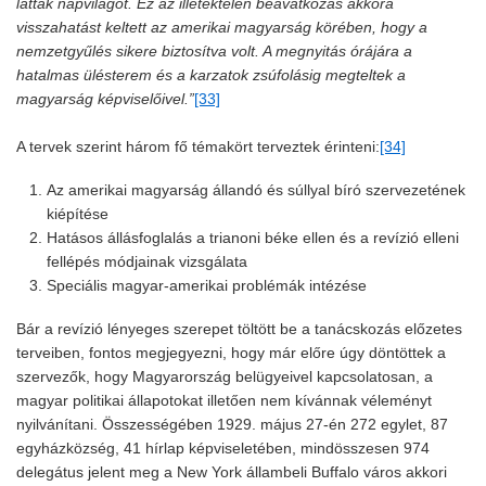
láttak napvilágot. Ez az illetéktelen beavatkozás akkora
visszahatást keltett az amerikai magyarság körében, hogy a
nemzetgyűlés sikere biztosítva volt. A megnyitás órájára a
hatalmas ülésterem és a karzatok zsúfolásig megteltek a
magyarság képviselőivel.”
[33]
A tervek szerint három fő témakört terveztek érinteni:
[34]
Az amerikai magyarság állandó és súllyal bíró szervezetének
kiépítése
Hatásos állásfoglalás a trianoni béke ellen és a revízió elleni
fellépés módjainak vizsgálata
Speciális magyar-amerikai problémák intézése
Bár a revízió lényeges szerepet töltött be a tanácskozás előzetes
terveiben, fontos megjegyezni, hogy már előre úgy döntöttek a
szervezők, hogy Magyarország belügyeivel kapcsolatosan, a
magyar politikai állapotokat illetően nem kívánnak véleményt
nyilvánítani. Összességében 1929. május 27-én 272 egylet, 87
egyházközség, 41 hírlap képviseletében, mindösszesen 974
delegátus jelent meg a New York állambeli Buffalo város akkori