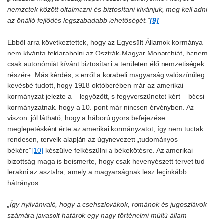
nemzetek között oltalmazni és biztosítani kívánjuk, meg kell adni
az önálló fejlődés legszabadabb lehetőségét.”
[9]
Ebből arra következtettek, hogy az Egyesült Államok kormánya
nem kívánta feldarabolni az Osztrák-Magyar Monarchiát, hanem
csak autonómiát kívánt biztosítani a területen élő nemzetiségek
részére. Más kérdés, s erről a korabeli magyarság valószínűleg
kevésbé tudott, hogy 1918 októberében már az amerikai
kormányzat jelezte a – legyőzött, s fegyverszünetet kért – bécsi
kormányzatnak, hogy a 10. pont már nincsen érvényben. Az
viszont jól látható, hogy a háború gyors befejezése
meglepetésként érte az amerikai kormányzatot, így nem tudtak
rendesen, terveik alapján az úgynevezett „tudományos
békére”
[10]
készülve felkészülni a békekötésre. Az amerikai
bizottság maga is beismerte, hogy csak hevenyészett tervet tud
lerakni az asztalra, amely a magyarságnak lesz leginkább
hátrányos:
„Így nyilvánvaló, hogy a csehszlovákok, románok és jugoszlávok
számára javasolt határok egy nagy történelmi múltú állam