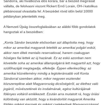
Sándorra, aki hivatkozva idős korára, bár a beszéd megírását
vállalta, de felolvasni viszont Rickert Ernő Lorain, OH-i katolikus
plébánossal olvastatta fel. A beszédet rövid időn belül 10000
példányban jelentették meg.
A Nemzeti Újság összefoglalásában az alábbi főbb gondolatok
hangoztak el a beszédben:
„Konta Sándor beszéde elsősorban azt állapította meg, hogy
mikor az amerikai magyarok letették az amerikai polgári esküt,
akkor nem éltek mentalis reservatioval, hanem csakugyan
hűséges fiai lettek az új hazának. Ez az eskü azonban nem
követelte soha az amerikai állampolgárrá lett magyartól azt, hogy
szülőhazáját megtagadja, elfeledje. Éppen ellenkezőleg: az
amerikai közvélemény mindig a legtoleránsabb volt Konta
Sándorral szemben akkor, mikor negyven esztendei
közszereplése alatt Magyarország dicsőségéről, az élethez való
jogáról, művészetének és irodalmának, egész kultúrájának
fölényes voltáról emlékezett. Ezután arra mutatott rá, hogy óriási
különbség van aközött, hogy a kivándorlóit magyarok Amerika
földjén miként éreznek és miként cselekednek Magyarországgal