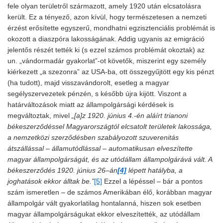
fele olyan területről származott, amely 1920 után elcsatolásra
került. Ez a tényező, azon kívül, hogy természetesen a nemzeti
érzést erősítette egyszerű, mondhatni egzisztenciális problémát is
okozott a diaszpóra lakosságának. Addig ugyanis az emigráció
jelentős részét tették ki (s ezzel számos problémát okoztak) az
un. „vándormadár gyakorlat”-ot követők, miszerint egy személy
kiérkezett „a szezonra” az USA-ba, ott összegyűjtött egy kis pénzt
(ha tudott), majd visszavándorolt, esetleg a magyar
segélyszervezetek pénzén, s később újra kijött. Viszont a
határváltozások miatt az állampolgársági kérdések is
megváltoztak, mivel
„[a]z 1920. június 4.-én aláírt trianoni
békeszerződéssel Magyarországtól elcsatolt területek lakossága,
a nemzetközi szerződésben szabályozott szuverenitás
átszállással – államutódlással – automatikusan elveszítette
magyar állampolgárságát, és az utódállam állampolgárává vált. A
békeszerződés 1920. június 26
–
án
[4]
lépett hatályba, a
joghatások ekkor álltak be.”
[5]
Ezzel a lépéssel – bár a pontos
szám ismeretlen – de számos Amerikában élő, korábban magyar
állampolgár vált gyakorlatilag hontalanná, hiszen sok esetben
magyar állampolgárságukat ekkor elveszítették, az utódállam