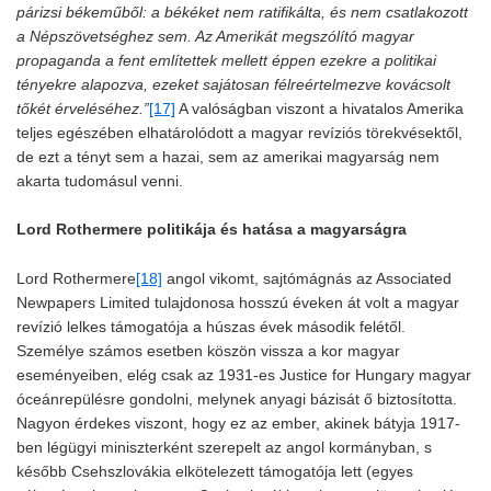
párizsi békeműből: a békéket nem ratifikálta, és nem csatlakozott
a Népszövetséghez sem. Az Amerikát megszólító magyar
propaganda a fent említettek mellett éppen ezekre a politikai
tényekre alapozva, ezeket sajátosan félreértelmezve kovácsolt
tőkét érveléséhez.”
[17]
A valóságban viszont a hivatalos Amerika
teljes egészében elhatárolódott a magyar revíziós törekvésektől,
de ezt a tényt sem a hazai, sem az amerikai magyarság nem
akarta tudomásul venni.
Lord Rothermere politikája és hatása a magyarságra
Lord Rothermere
[18]
angol vikomt, sajtómágnás az Associated
Newpapers Limited tulajdonosa hosszú éveken át volt a magyar
revízió lelkes támogatója a húszas évek második felétől.
Személye számos esetben köszön vissza a kor magyar
eseményeiben, elég csak az 1931-es Justice for Hungary magyar
óceánrepülésre gondolni, melynek anyagi bázisát ő biztosította.
Nagyon érdekes viszont, hogy ez az ember, akinek bátyja 1917-
ben légügyi miniszterként szerepelt az angol kormányban, s
később Csehszlovákia elkötelezett támogatója lett (egyes