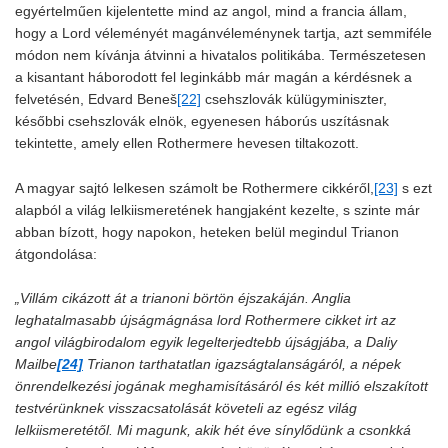
egyértelműen kijelentette mind az angol, mind a francia állam,
hogy a Lord véleményét magánvéleménynek tartja, azt semmiféle
módon nem kívánja átvinni a hivatalos politikába. Természetesen
a kisantant háborodott fel leginkább már magán a kérdésnek a
felvetésén, Edvard Beneš
[22]
csehszlovák külügyminiszter,
későbbi csehszlovák elnök, egyenesen háborús uszításnak
tekintette, amely ellen Rothermere hevesen tiltakozott.
A magyar sajtó lelkesen számolt be Rothermere cikkéről,
[23]
s ezt
alapból a világ lelkiismeretének hangjaként kezelte, s szinte már
abban bízott, hogy napokon, heteken belül megindul Trianon
átgondolása:
„Villám cikázott át a trianoni börtön éjszakáján. Anglia
leghatalmasabb újságmágnása lord Rothermere cikket irt az
angol világbirodalom egyik legelterjedtebb újságjába, a Daliy
Mailbe
[24]
Trianon tarthatatlan igazságtalanságáról, a népek
önrendelkezési jogának meghamisításáról és két millió elszakított
testvérünknek visszacsatolását követeli az egész világ
lelkiismeretétől. Mi magunk, akik hét éve sínylődünk a csonkká