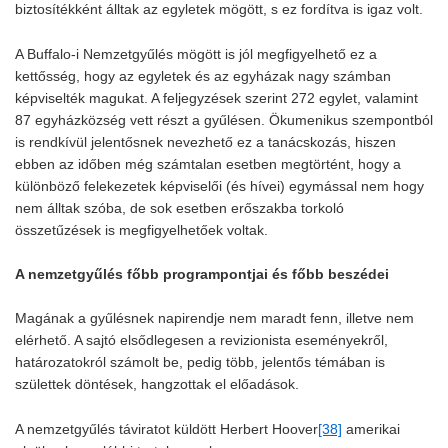
biztosítékként álltak az egyletek mögött, s ez fordítva is igaz volt.
A Buffalo-i Nemzetgyűlés mögött is jól megfigyelhető ez a
kettősség, hogy az egyletek és az egyházak nagy számban
képviselték magukat. A feljegyzések szerint 272 egylet, valamint
87 egyházközség vett részt a gyűlésen. Ökumenikus szempontból
is rendkívül jelentősnek nevezhető ez a tanácskozás, hiszen
ebben az időben még számtalan esetben megtörtént, hogy a
különböző felekezetek képviselői (és hívei) egymással nem hogy
nem álltak szóba, de sok esetben erőszakba torkoló
összetűzések is megfigyelhetőek voltak.
A nemzetgyűlés főbb programpontjai és főbb beszédei
Magának a gyűlésnek napirendje nem maradt fenn, illetve nem
elérhető. A sajtó elsődlegesen a revizionista eseményekről,
határozatokról számolt be, pedig több, jelentős témában is
születtek döntések, hangzottak el előadások.
A nemzetgyűlés táviratot küldött Herbert Hoover
[38]
amerikai