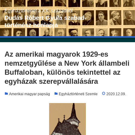
Skip
to
Egyháztörténet a XX. századból
content
Dudás Róbert Gyula szabad-
történész honlapja
Az amerikai magyarok 1929-es
nemzetgyűlése a New York állambeli
Buffaloban, különös tekintettel az
egyházak szerepvállalására
Amerikai magyar papság
Egyháztörténeti Szemle
2020.12.09.