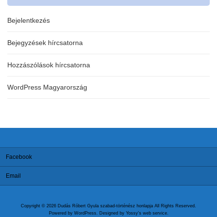
Bejelentkezés
Bejegyzések hírcsatorna
Hozzászólások hírcsatorna
WordPress Magyarország
Facebook
Email
Copyright © 2026 Dudás Róbert Gyula szabad-történész honlapja All Rights Reserved.
Powered by
WordPress
. Designed by
Yossy's web service
.