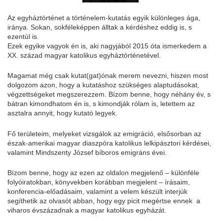
Az egyháztörténet a történelem-kutatás egyik különleges ága,
iránya. Sokan, sokféleképpen álltak a kérdéshez eddig is, s
ezentúl is.
Ezek egyike vagyok én is, aki nagyjából 2015 óta ismerkedem a
XX. század magyar katolikus egyháztörténetével.
Magamat még csak kutat(gat)ónak merem nevezni, hiszen most
dolgozom azon, hogy a kutatáshoz szükséges alaptudásokat,
végzettségeket megszerezzem. Bízom benne, hogy néhány év, s
bátran kimondhatom én is, s kimondják rólam is, letettem az
asztalra annyit, hogy kutató legyek.
Fő területeim, melyeket vizsgálok az emigráció, elsősorban az
észak-amerikai magyar diaszpóra katolikus lelkipásztori kérdései,
valamint Mindszenty József bíboros emigráns évei.
Bízom benne, hogy az ezen az oldalon megjelenő – különféle
folyóiratokban, könyvekben korábban megjelent – írásaim,
konferencia-előadásaim, valamint a velem készült interjúk
segíthetik az olvasót abban, hogy egy picit megértse ennek a
viharos évszázadnak a magyar katolikus egyházát.