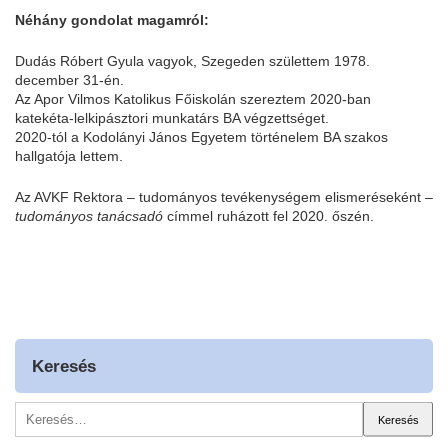
Néhány gondolat magamról:
Dudás Róbert Gyula vagyok, Szegeden születtem 1978.
december 31-én.
Az
Apor Vilmos Katolikus Főiskolán
szereztem 2020-ban
katekéta-lelkipásztori munkatárs BA végzettséget.
2020-tól a
Kodolányi János Egyetem
történelem BA szakos
hallgatója lettem.
Az AVKF Rektora – tudományos tevékenységem elismeréseként –
tudományos tanácsadó
címmel ruházott fel 2020. őszén.
Keresés
Keresés: