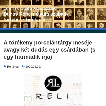
Skip
to
Egyháztörténet a XX. századból
content
Dudás Róbert Gyula szabad-
történész honlapja
A törékeny porcelántárgy meséje –
avagy két dudás egy csárdában (s
egy harmadik írja)
Reli.blog
2020.12.09.