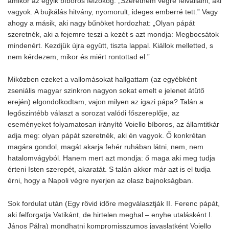
amikor az egyik bíboros felzokog: „Szeretném végre felvállalni, aki
vagyok. A bujkálás hitvány, nyomorult, ideges emberré tett.” Vagy
ahogy a másik, aki nagy bűnöket hordozhat: „Olyan pápát
szeretnék, aki a fejemre teszi a kezét s azt mondja: Megbocsátok
mindenért. Kezdjük újra együtt, tiszta lappal. Kiállok melletted, s
nem kérdezem, mikor és miért rontottad el.”
Miközben ezeket a vallomásokat hallgattam (az egyébként
zseniális magyar szinkron nagyon sokat emelt e jelenet átütő
erején) elgondolkodtam, vajon milyen az igazi pápa? Talán a
legőszintébb választ a sorozat valódi főszereplője, az
eseményeket folyamatosan irányító Voiello bíboros, az államtitkár
adja meg: olyan pápát szeretnék, aki én vagyok. Ő konkrétan
magára gondol, magát akarja fehér ruhában látni, nem, nem
hatalomvágyból. Hanem mert azt mondja: ő maga aki meg tudja
érteni Isten szerepét, akaratát. S talán akkor már azt is el tudja
érni, hogy a Napoli végre nyerjen az olasz bajnokságban.
Sok fordulat után (Egy rövid időre megválasztják II. Ferenc pápát,
aki felforgatja Vatikánt, de hirtelen meghal – enyhe utalásként I.
János Pálra) mondhatni kompromisszumos javaslatként Voiello