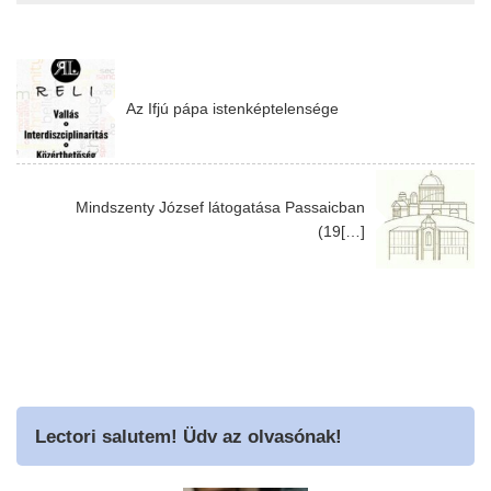
Az Ifjú pápa istenképtelensége
Mindszenty József látogatása Passaicban
(19[…]
Lectori salutem! Üdv az olvasónak!