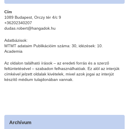
Cím
1089 Budapest, Orczy tér 4/c 9
+36202340207
dudas.robert@hangadok.hu
Adatbázisok:
MTMT adataim
Publikációim száma: 30, idézések: 10.
Academia
Az oldalon található írások – az eredeti forrás és a szerző
feltüntetésével – szabadon felhasználhatóak. Ez alól az interjúk
címkével jelzett oldalak kivételek, mivel azok jogai az interjút
készítő médium tulajdonában vannak.
Archívum