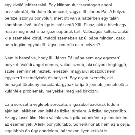
egy kiváló jelöltet talál. Egy kifinomult, visszafogott angol
arisztokratát, Sir John Brannoxot, vagyis III. János Pál. A helyzet
persze iszonyú bonyolult, mert ott van a háttérben egy talán
kómában lévő, talán így is intézkedő XIII. Piusz, akit a hívek egy
része még most is az igazi pápának tart. Valóságos kultusz alakul
ki a személye körül, imádói szemében az új pápa minden, csak
nem legitim egyházfő. Ugye ismerős ez a helyzet?
Nem is beszélve, hogy III. János Pál pápa sem egy egyszerű
helyzet. Valódi angol nemes, valódi sznob, aki súlyos drogfüggő,
szülei semminek nézték, lenézték, magyarul abszolút nem
egyszerű személyiség és helyzet. Egy olyan személy, aki
önmagát törékeny porcelántárgynak tartja S jönnek, jönnek elő a
különféle problémák, melyekkel meg kell birkózni.
Ez a sorozat a végletek sorozata, s igazából azoknak tudom
ajánlani, akikben van lelki és fizikai türelem. A fizikai egyszerűbb.
Ez egy lassú film. Nem váltakoznak pillanatonként a jelenetek és
az események. A lelki bonyolultabb. Sorrentinonak nem az a célja,
legalábbis én úgy gondolom, bár sokan ilyen kritikát is