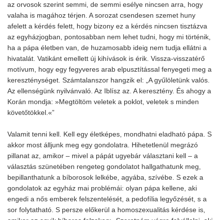
az orvosok szerint semmi, de semmi esélye nincsen arra, hogy
valaha is magához térjen. A sorozat csendesen szemet huny
afelett a kérdés felett, hogy bizony ez a kérdés nincsen tisztázva
az egyházjogban, pontosabban nem lehet tudni, hogy mi történik,
ha a pápa életben van, de huzamosabb ideig nem tudja ellátni a
hivatalát. Vatikánt emellett új kihívások is érik. Vissza-visszatérő
motívum, hogy egy fegyveres arab elpusztítással fenyegeti meg a
kereszténységet. Számtalanszor hangzik el: „A gyűlöletünk valós.
Az ellenségünk nyilvánvaló. Az Iblísz az. A keresztény. És ahogy a
Korán mondja: »Megtöltöm veletek a poklot, veletek s minden
követőtökkel.«”
Valamit tenni kell. Kell egy életképes, mondhatni eladható pápa. S
akkor most álljunk meg egy gondolatra. Hihetetlenül megrázó
pillanat az, amikor – mivel a pápát ugyebár választani kell – a
választás szünetében rengeteg gondolatot hallgathatunk meg,
bepillanthatunk a bíborosok lelkébe, agyába, szívébe. S ezek a
gondolatok az egyház mai problémái: olyan pápa kellene, aki
engedi a nős emberek felszentelését, a pedofília legyőzését, s a
sor folytatható. S persze előkerül a homoszexualitás kérdése is,