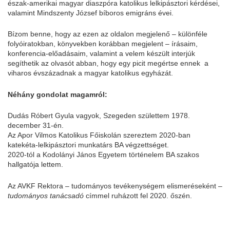
észak-amerikai magyar diaszpóra katolikus lelkipásztori kérdései,
valamint Mindszenty József bíboros emigráns évei.
Bízom benne, hogy az ezen az oldalon megjelenő – különféle
folyóiratokban, könyvekben korábban megjelent – írásaim,
konferencia-előadásaim, valamint a velem készült interjúk
segíthetik az olvasót abban, hogy egy picit megértse ennek a
viharos évszázadnak a magyar katolikus egyházát.
Néhány gondolat magamról:
Dudás Róbert Gyula vagyok, Szegeden születtem 1978.
december 31-én.
Az
Apor Vilmos Katolikus Főiskolán
szereztem 2020-ban
katekéta-lelkipásztori munkatárs BA végzettséget.
2020-tól a
Kodolányi János Egyetem
történelem BA szakos
hallgatója lettem.
Az AVKF Rektora – tudományos tevékenységem elismeréseként –
tudományos tanácsadó
címmel ruházott fel 2020. őszén.