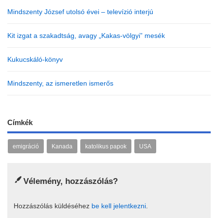
Mindszenty József utolsó évei – televízió interjú
Kit izgat a szakadtság, avagy „Kakas-völgyi” mesék
Kukucskáló-könyv
Mindszenty, az ismeretlen ismerős
Címkék
emigráció
Kanada
katolikus papok
USA
Vélemény, hozzászólás?
Hozzászólás küldéséhez
be kell jelentkezni
.