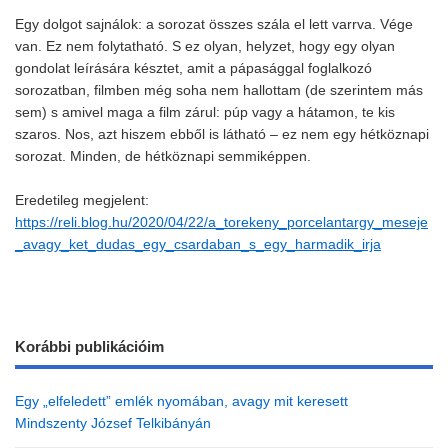
Egy dolgot sajnálok: a sorozat összes szála el lett varrva. Vége
van. Ez nem folytatható. S ez olyan, helyzet, hogy egy olyan
gondolat leírására késztet, amit a pápasággal foglalkozó
sorozatban, filmben még soha nem hallottam (de szerintem más
sem) s amivel maga a film zárul: púp vagy a hátamon, te kis
szaros. Nos, azt hiszem ebből is látható – ez nem egy hétköznapi
sorozat. Minden, de hétköznapi semmiképpen.
Eredetileg megjelent:
https://reli.blog.hu/2020/04/22/a_torekeny_porcelantargy_meseje
_avagy_ket_dudas_egy_csardaban_s_egy_harmadik_irja
Korábbi publikációim
Egy „elfeledett” emlék nyomában, avagy mit keresett
Mindszenty József Telkibányán