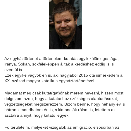
Az egyháztörténet a történelem-kutatás egyik különleges ága,
iránya. Sokan, sokféleképpen álltak a kérdéshez eddig is, s
ezentúl is.
Ezek egyike vagyok én is, aki nagyjából 2015 óta ismerkedem a
XX. század magyar katolikus egyháztörténetével.
Magamat még csak kutat(gat)ónak merem nevezni, hiszen most
dolgozom azon, hogy a kutatáshoz szükséges alaptudásokat,
végzettségeket megszerezzem. Bízom benne, hogy néhány év, s
bátran kimondhatom én is, s kimondják rólam is, letettem az
asztalra annyit, hogy kutató legyek.
Fő területeim, melyeket vizsgálok az emigráció, elsősorban az