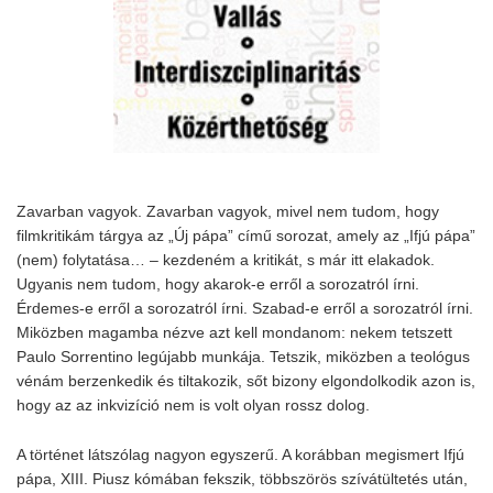
Zavarban vagyok. Zavarban vagyok, mivel nem tudom, hogy
filmkritikám tárgya az „Új pápa” című sorozat, amely az „Ifjú pápa”
(nem) folytatása… – kezdeném a kritikát, s már itt elakadok.
Ugyanis nem tudom, hogy akarok-e erről a sorozatról írni.
Érdemes-e erről a sorozatról írni. Szabad-e erről a sorozatról írni.
Miközben magamba nézve azt kell mondanom: nekem tetszett
Paulo Sorrentino legújabb munkája. Tetszik, miközben a teológus
vénám berzenkedik és tiltakozik, sőt bizony elgondolkodik azon is,
hogy az az inkvizíció nem is volt olyan rossz dolog.
A történet látszólag nagyon egyszerű. A korábban megismert Ifjú
pápa, XIII. Piusz kómában fekszik, többszörös szívátültetés után,