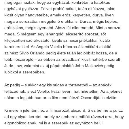
megfogalmaztak, hogy az egyházat, konkrétan a katolikus
egyházat gyalázza. Felvet problémákat, talán eltúlozva, talán
kicsit olyan hangvételbe, amely erős, kegyetlen, durva. Ilyen
maga a sorozatban megjelenő erotika is. Durva, mégis képies,
erőszakos, mégis gyengéd. Abszolút ellenmondó. Mint a sorozat
maga. S mégsem egy lehangoló, elkeserítő sorozat, sőt
kifejezetten szórakoztató, kiváló színészi játékokkal, kiváló
karakterekkel. Az Angelo Voiello bíboros-államtitkárt alakító
színész Silvio Orlando pedig élete talán legjobbját hozza, de a
többi főszereplő – az ebben az „évadban” kicsit háttérbe szorult
Jude Law, valamint az új pápát alakító John Malkovich pedig
lubickol a szerepében.
Az pedig – s akkor egy kis súgás a történetből – az apácák
fellázadnak, s ezt Voiello, kvázi leveri, hát hihetetlen. Az a jelenet
nálam a legjobb humoros film nem létező Oscar díját is elvitte.
Ki merem jelenteni: ez a filmsorozat abszurd. S ez benne a jó. Ez
ad egy olyan keretet, amely az emberek millióit ráveszi arra, hogy
elgondolkodjanak, mi is a szerepük az egyházon belül.