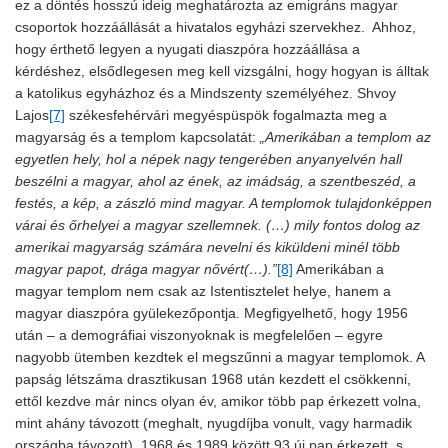
ez a döntés hosszú ideig meghatározta az emigráns magyar
csoportok hozzáállását a hivatalos egyházi szervekhez. Ahhoz,
hogy érthető legyen a nyugati diaszpóra hozzáállása a
kérdéshez, elsődlegesen meg kell vizsgálni, hogy hogyan is álltak
a katolikus egyházhoz és a Mindszenty személyéhez. Shvoy
Lajos
[7]
székesfehérvári megyéspüspök fogalmazta meg a
magyarság és a templom kapcsolatát:
„Amerikában a templom az
egyetlen hely, hol a népek nagy tengerében anyanyelvén hall
beszélni a magyar, ahol az ének, az imádság, a szentbeszéd, a
festés, a kép, a zászló mind magyar. A templomok tulajdonképpen
várai és őrhelyei a magyar szellemnek. (…) mily fontos dolog az
amerikai magyarság számára nevelni és kiküldeni minél több
magyar papot, drága magyar nővért(…).”
[8]
Amerikában a
magyar templom nem csak az Istentisztelet helye, hanem a
magyar diaszpóra gyülekezőpontja. Megfigyelhető, hogy 1956
után – a demográfiai viszonyoknak is megfelelően – egyre
nagyobb ütemben kezdtek el megszűnni a magyar templomok. A
papság létszáma drasztikusan 1968 után kezdett el csökkenni,
ettől kezdve már nincs olyan év, amikor több pap érkezett volna,
mint ahány távozott (meghalt, nyugdíjba vonult, vagy harmadik
országba távozott). 1968 és 1989 között 93 új pap érkezett, s