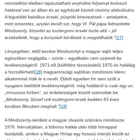
nemzetközi életben tapasztalható enyhülési folyamat kedvező
hatással van az állam és az egyházak közötti viszony alakulására.
A legutóbbi katolikus érseki, püspöki kinevezések – amelyekre,
mint ismeretes, azután került sor, hogy VI. Pál pápa felmentette
Mindszenty Józsefet az esztergomi érseki tiszte alól – jól
érzékeltetik, hogy a bonyolult kérdések is megoldhatók.”
[17]
Lényegében, ettől kezdve Mindszentyt a magyar sajtó teljes
egészében negligálta – szinte – egyáltalán nem számolt be
tevékenységéről. 1971-től (külföldre távozásától) 1975-ös haláláig
a hozzáférhető
[18]
magyarországi sajtóban mindössze kilenc
alkalommal írták le a nevét. Ebből egyetlen hír sem szólt a
nyugaton betöltött tevékenységéről, még haláláról is csak egy un.
„mínuszos hírben”, az érdekességek között számoltak be:
„Mindszenty József volt esztergomi érsek kedden 83 éves
korában Bécsben meghalt.”
[19]
A Mindszenty-kérdést a magyar olvasók számára mindössze
1976. februárjában, a bíboros halála után több hónappal
tisztázták, amikor a Magyar Hírlap egy hosszú interjút közölt az