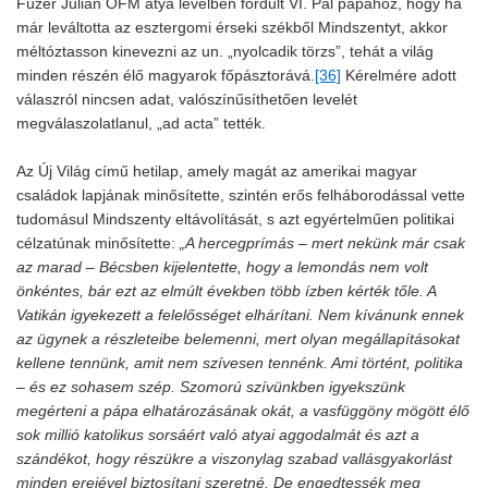
Füzér Julián OFM atya levélben fordult VI. Pál pápához, hogy ha
már leváltotta az esztergomi érseki székből Mindszentyt, akkor
méltóztasson kinevezni az un. „nyolcadik törzs”, tehát a világ
minden részén élő magyarok főpásztorává.
[36]
Kérelmére adott
válaszról nincsen adat, valószínűsíthetően levelét
megválaszolatlanul, „ad acta” tették.
Az Új Világ című hetilap, amely magát az amerikai magyar
családok lapjának minősítette, szintén erős felháborodással vette
tudomásul Mindszenty eltávolítását, s azt egyértelműen politikai
célzatúnak minősítette:
„A hercegprímás – mert nekünk már csak
az marad – Bécsben kijelentette, hogy a lemondás nem volt
önkéntes, bár ezt az elmúlt években több ízben kérték tőle. A
Vatikán igyekezett a felelősséget elhárítani. Nem kívánunk ennek
az ügynek a részleteibe belemenni, mert olyan megállapításokat
kellene tennünk, amit nem szívesen tennénk. Ami történt, politika
– és ez sohasem szép. Szomorú szívünkben igyekszünk
megérteni a pápa elhatározásának okát, a vasfüggöny mögött élő
sok millió katolikus sorsáért való atyai aggodalmát és azt a
szándékot, hogy részükre a viszonylag szabad vallásgyakorlást
minden erejével biztosítani szeretné. De engedtessék meg