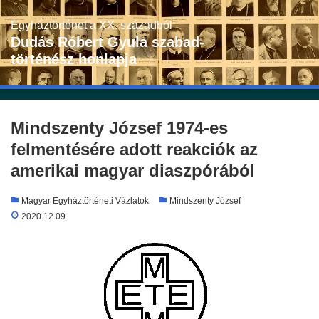
Skip
to
Egyháztörténet a XX. századból
content
Dudás Róbert Gyula szabad-
történész honlapja
Mindszenty József 1974-es
felmentésére adott reakciók az
amerikai magyar diaszpórából
Magyar Egyháztörténeti Vázlatok
Mindszenty József
2020.12.09.