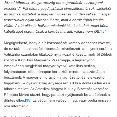
József bíborost, Magyarország hercegprímását, esztergomi
érsekét VI. Pál pápa nyugdíjazással elmozdította érseki székéből
és prímási tisztéből, a magyar hívőket és minden vallású magyar
testvérünket olyan váratlanul érte, mint a derült égből lesújtó
villám. A hírt először hallván mindenki hitetlenkedett; majd béna
kábultságot érzett. Csak a kérdés maradt, válasz nem jött.”
[34]
Megfigyelhető, hogy a hír közreadását komoly döbbenet követte,
de ez után hatalmas felháborodás következett, amelynek során a
Vatikánba számtalan tiltakozó nyilatkozat érkezett, melyről többek
között a Katolikus Magyarok Vasárnapja, a legnagyobb,
Amerikában megjelenő magyar nyelvű katolikus hetilap,
folyamatosan, több hónapon keresztül, minden lapszámában
beszámolt. A magyar emigráció – világnézettől és felekezettől
függetlenül – gyakorlatilag egységesen állt ki a döntés ellen és a
bíboros mellett. Az Amerikai Magyar Külügyi Bizottság vezetése
Rómába kívánt utazni, hogy panaszt nyújtsanak be a pápának a
döntés ellen.
[35]
Ez végül nem valósult meg, vagy pedig nincsen
róla információ.