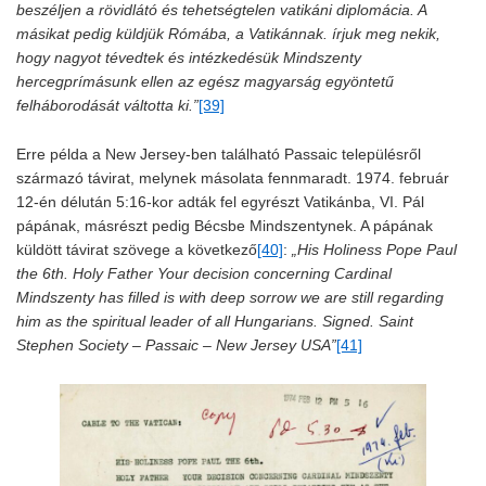
beszéljen a rövidlátó és tehetségtelen vatikáni diplomácia. A
másikat pedig küldjük Rómába, a Vatikánnak. írjuk meg nekik,
hogy nagyot tévedtek és intézkedésük Mindszenty
hercegprímásunk ellen az egész magyarság egyöntetű
felháborodását váltotta ki.”
[39]
Erre példa a New Jersey-ben található Passaic településről
származó távirat, melynek másolata fennmaradt. 1974. február
12-én délután 5:16-kor adták fel egyrészt Vatikánba, VI. Pál
pápának, másrészt pedig Bécsbe Mindszentynek. A pápának
küldött távirat szövege a következő
[40]
:
„His Holiness Pope Paul
the 6th. Holy Father Your decision concerning Cardinal
Mindszenty has filled is with deep sorrow we are still regarding
him as the spiritual leader of all Hungarians. Signed. Saint
Stephen Society – Passaic – New Jersey USA”
[41]