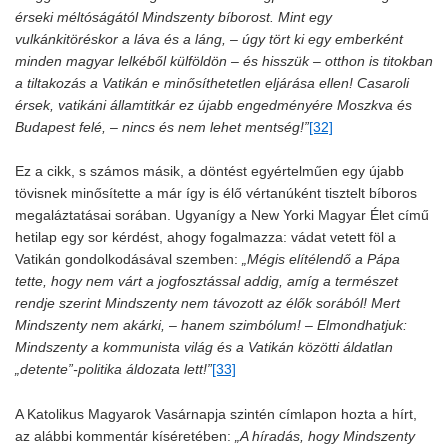
érseki méltóságától Mindszenty bíborost. Mint egy
vulkánkitöréskor a láva és a láng, – úgy tört ki egy emberként
minden magyar lelkéből külföldön – és hisszük – otthon is titokban
a tiltakozás a Vatikán e minősíthetetlen eljárása ellen! Casaroli
érsek, vatikáni államtitkár ez újabb engedményére Moszkva és
Budapest felé, – nincs és nem lehet mentség!”
[32]
Ez a cikk, s számos másik, a döntést egyértelműen egy újabb
tövisnek minősítette a már így is élő vértanúként tisztelt bíboros
megaláztatásai sorában. Ugyanígy a New Yorki Magyar Élet című
hetilap egy sor kérdést, ahogy fogalmazza: vádat vetett föl a
Vatikán gondolkodásával szemben:
„Mégis elítélendő a Pápa
tette, hogy nem várt a jogfosztással addig, amíg a természet
rendje szerint Mindszenty nem távozott az élők sorából! Mert
Mindszenty nem akárki, – hanem szimbólum! – Elmondhatjuk:
Mindszenty a kommunista világ és a Vatikán közötti áldatlan
„detente”-politika áldozata lett!”
[33]
A Katolikus Magyarok Vasárnapja szintén címlapon hozta a hírt,
az alábbi kommentár kíséretében:
„A híradás, hogy Mindszenty