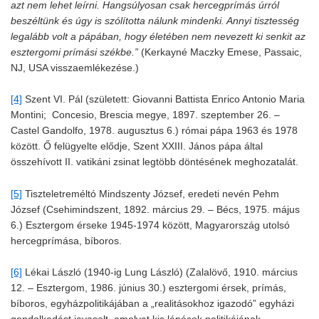
azt nem lehet leírni. Hangsúlyosan csak hercegprímás úrról
beszéltünk és úgy is szólította nálunk mindenki. Annyi tisztesség
legalább volt a pápában, hogy életében nem nevezett ki senkit az
esztergomi prímási székbe.”
(Kerkayné Maczky Emese, Passaic,
NJ, USA visszaemlékezése.)
[4]
Szent VI. Pál (született: Giovanni Battista Enrico Antonio Maria
Montini; Concesio, Brescia megye, 1897. szeptember 26. –
Castel Gandolfo, 1978. augusztus 6.) római pápa 1963 és 1978
között. Ő felügyelte elődje, Szent XXIII. János pápa által
összehívott II. vatikáni zsinat legtöbb döntésének meghozatalát.
[5]
Tiszteletreméltó Mindszenty József, eredeti nevén Pehm
József (Csehimindszent, 1892. március 29. – Bécs, 1975. május
6.) Esztergom érseke 1945-1974 között, Magyarország utolsó
hercegprímása, bíboros.
[6]
Lékai László (1940-ig Lung László) (Zalalövő, 1910. március
12. – Esztergom, 1986. június 30.) esztergomi érsek, prímás,
bíboros, egyházpolitikájában a „realitásokhoz igazodó” egyházi