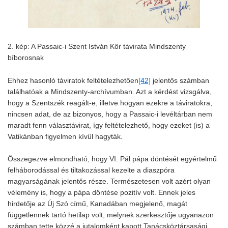
2. kép: A Passaic-i Szent István Kör távirata Mindszenty
bíborosnak
Ehhez hasonló táviratok feltételezhetően
[42]
jelentős számban
találhatóak a Mindszenty-archívumban. Azt a kérdést vizsgálva,
hogy a Szentszék reagált-e, illetve hogyan ezekre a táviratokra,
nincsen adat, de az bizonyos, hogy a Passaic-i levéltárban nem
maradt fenn választávirat, így feltételezhető, hogy ezeket (is) a
Vatikánban figyelmen kívül hagyták.
Összegezve elmondható, hogy VI. Pál pápa döntését egyértelmű
felháborodással és tiltakozással kezelte a diaszpóra
magyarságának jelentős része. Természetesen volt azért olyan
vélemény is, hogy a pápa döntése pozitív volt. Ennek jeles
hirdetője az Új Szó című, Kanadában megjelenő, magát
függetlennek tartó hetilap volt, melynek szerkesztője ugyanazon
számban tette közzé a jutalomként kapott Tanácsköztársasági