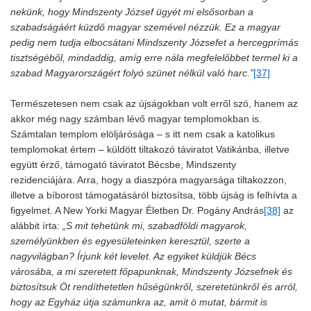
nekünk, hogy Mindszenty József ügyét mi elsősorban a
szabadságáért küzdő magyar szemével nézzük. Ez a magyar
pedig nem tudja elbocsátani Mindszenty Józsefet a hercegprímás
tisztségéből, mindaddig, amíg erre nála megfelelőbbet termel ki a
szabad Magyarországért folyó szünet nélkül való harc.”
[37]
Természetesen nem csak az újságokban volt erről szó, hanem az
akkor még nagy számban lévő magyar templomokban is.
Számtalan templom elöljárósága – s itt nem csak a katolikus
templomokat értem – küldött tiltakozó táviratot Vatikánba, illetve
együtt érző, támogató táviratot Bécsbe, Mindszenty
rezidenciájára. Arra, hogy a diaszpóra magyarsága tiltakozzon,
illetve a bíborost támogatásáról biztosítsa, több újság is felhívta a
figyelmet. A New Yorki Magyar Életben Dr. Pogány András
[38]
az
alábbit írta:
„S mit tehetünk mi, szabadföldi magyarok,
személyünkben és egyesületeinken keresztül, szerte a
nagyvilágban? Írjunk két levelet. Az egyiket küldjük Bécs
városába, a mi szeretett főpapunknak, Mindszenty Józsefnek és
biztosítsuk Öt rendíthetetlen hűségünkről, szeretetünkről és arról,
hogy az Egyház útja számunkra az, amit ö mutat, bármit is