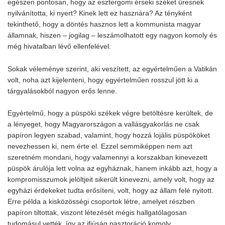
egészen pontosan, hogy az esztergomi érseki széket üresnek
nyilvánította, ki nyert? Kinek lett ez hasznára? Az tényként
tekinthető, hogy a döntés hasznos lett a kommunista magyar
államnak, hiszen – jogilag – leszámolhatott egy nagyon komoly és
még hivatalban lévő ellenfelével.
Sokak véleménye szerint, aki veszített, az egyértelműen a Vatikán
volt, noha azt kijelenteni, hogy egyértelműen rosszul jött ki a
tárgyalásokból nagyon erős lenne.
Egyértelmű, hogy a püspöki székek végre betöltésre kerültek, de
a lényeget, hogy Magyarországon a vallásgyakorlás ne csak
papíron legyen szabad, valamint, hogy hozzá lojális püspököket
nevezhessen ki, nem érte el. Ezzel semmiképpen nem azt
szeretném mondani, hogy valamennyi a korszakban kinevezett
püspök árulója lett volna az egyháznak, hanem inkább azt, hogy a
kompromisszumok jelöltjeit sikerült kinevezni, amely volt, hogy az
egyházi érdekeket tudta erősíteni, volt, hogy az állam felé nyitott.
Erre példa a kisközösségi csoportok létre, amelyet részben
papíron tiltottak, viszont létezését mégis hallgatólagosan
tudomásul vették, így az ifjúság pasztoráció komoly