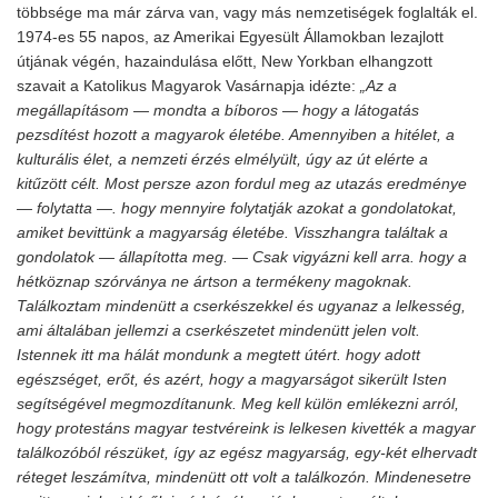
többsége ma már zárva van, vagy más nemzetiségek foglalták el.
1974-es 55 napos, az Amerikai Egyesült Államokban lezajlott
útjának végén, hazaindulása előtt, New Yorkban elhangzott
szavait a Katolikus Magyarok Vasárnapja idézte:
„Az a
megállapításom — mondta a bíboros — hogy a látogatás
pezsdítést hozott a magyarok életébe. Amennyiben a hitélet, a
kulturális élet, a nemzeti érzés elmélyült, úgy az út elérte a
kitűzött célt. Most persze azon fordul meg az utazás eredménye
— folytatta —. hogy mennyire folytatják azokat a gondolatokat,
amiket bevittünk a magyarság életébe. Visszhangra találtak a
gondolatok — állapította meg. — Csak vigyázni kell arra. hogy a
hétköznap szórványa ne ártson a termékeny magoknak.
Találkoztam mindenütt a cserkészekkel és ugyanaz a lelkesség,
ami általában jellemzi a cserkészetet mindenütt jelen volt.
Istennek itt ma hálát mondunk a megtett útért. hogy adott
egészséget, erőt, és azért, hogy a magyarságot sikerült Isten
segítségével megmozdítanunk. Meg kell külön emlékezni arról,
hogy protestáns magyar testvéreink is lelkesen kivették a magyar
találkozóból részüket, így az egész magyarság, egy-két elhervadt
réteget leszámítva, mindenütt ott volt a találkozón. Mindenesetre