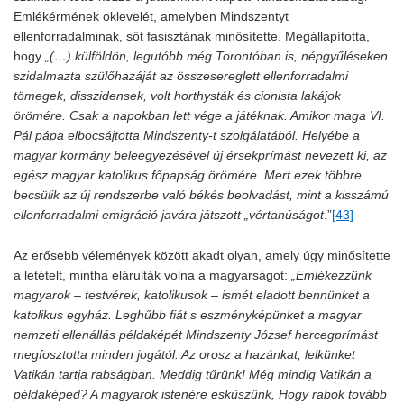
Emlékérmének oklevelét, amelyben Mindszentyt
ellenforradalminak, sőt fasisztának minősítette. Megállapította,
hogy
„(…) külföldön, legutóbb még Torontóban is, népgyűléseken
szidalmazta szülőhazáját az összesereglett ellenforradalmi
tömegek, disszidensek, volt horthysták és cionista lakájok
örömére. Csak a napokban lett vége a játéknak. Amikor maga VI.
Pál pápa elbocsájtotta Mindszenty-t szolgálatából. Helyébe a
magyar kormány beleegyezésével új érsekprímást nevezett ki, az
egész magyar katolikus főpapság örömére. Mert ezek többre
becsülik az új rendszerbe való békés beolvadást, mint a kisszámú
ellenforradalmi emigráció javára játszott „vértanúságot
.”
[43]
Az erősebb vélemények között akadt olyan, amely úgy minősítette
a letételt, mintha elárulták volna a magyarságot:
„Emlékezzünk
magyarok – testvérek, katolikusok – ismét eladott bennünket a
katolikus egyház. Leghűbb fiát s eszményképünket a magyar
nemzeti ellenállás példaképét Mindszenty József hercegprímást
megfosztotta minden jogától. Az orosz a hazánkat, lelkünket
Vatikán tartja rabságban. Meddig tűrünk! Még mindig Vatikán a
példaképed? A magyarok istenére esküszünk, Hogy rabok tovább