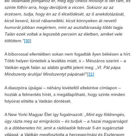
élc vidámabb pontjához ér, még egy cinkos mosolyt is vet rám, és
szinte fölhív arra, hogy derüljünk a viccen. Sokszor az az
érzésem, tudja,
hogy én az ő élcelődését, az ő anekdotázását,
kicsit keserű, kicsit rábamelléki, kicsit könnyeken át nevető
humorát jobban megértem, mint az asztaltársaság többi tagja.
Talán ezek voltak a legszebb perceim az életben, amiket vele
töltöttem.”
[30]
A bíborossal ellentétben sokan nem fogadták ilyen békésen a hírt.
Több helyen tüntettek a leváltás miatt, s – Mészáros szerint – a
Vatikán egyik falán az alábbi graffiti jelent meg:
„VI. Pál pápa
Mindszenty árulója! Mindszentyt pápának!”
[31]
A diaszpóra újságai – néhány kivételtől eltekintve címlapon –
hozták a felmentés hírét, s megállapítható, hogy szinte minden
folyóirat elítélte a Vatikán döntését.
A New Yorki Magyar Élet így fogalmazott:
„Mint egy földrengés,
úgy rázta meg az emigrációs – és tudjuk – a hazai magyarságot
is a döbbenetes hír, amit a rádióadók február 5-én sugároztak
világgá: a Vatikán megfosztotta a hercegprímási és Esztergom