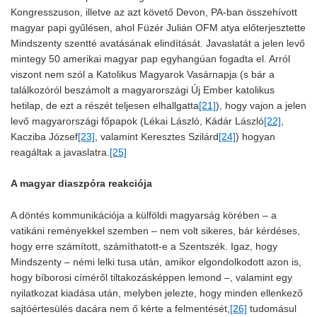
Kongresszuson, illetve az azt követő Devon, PA-ban összehívott
magyar papi gyűlésen, ahol Füzér Julián OFM atya előterjesztette
Mindszenty szentté avatásának elindítását. Javaslatát a jelen levő
mintegy 50 amerikai magyar pap egyhangúan fogadta el. Arról
viszont nem szól a Katolikus Magyarok Vasárnapja (s bár a
találkozóról beszámolt a magyarországi Új Ember katolikus
hetilap, de ezt a részét teljesen elhallgatta
[21]
), hogy vajon a jelen
levő magyarországi főpapok (Lékai László, Kádár László
[22]
,
Kacziba József
[23]
, valamint Keresztes Szilárd
[24]
) hogyan
reagáltak a javaslatra.
[25]
A magyar diaszpóra reakciója
A döntés kommunikációja a külföldi magyarság körében – a
vatikáni reményekkel szemben – nem volt sikeres, bár kérdéses,
hogy erre számított, számíthatott-e a Szentszék. Igaz, hogy
Mindszenty – némi lelki tusa után, amikor elgondolkodott azon is,
hogy bíborosi címéről tiltakozásképpen lemond –, valamint egy
nyilatkozat kiadása után, melyben jelezte, hogy minden ellenkező
sajtóértesülés dacára nem ő kérte a felmentését,
[26]
tudomásul