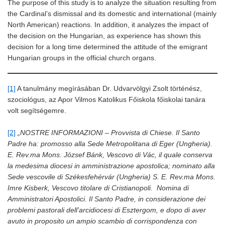
The purpose of this study is to analyze the situation resulting from
the Cardinal’s dismissal and its domestic and international (mainly
North American) reactions. In addition, it analyzes the impact of
the decision on the Hungarian, as experience has shown this
decision for a long time determined the attitude of the emigrant
Hungarian groups in the official church organs.
[1]
A tanulmány megírásában Dr. Udvarvölgyi Zsolt történész,
szociológus, az Apor Vilmos Katolikus Főiskola főiskolai tanára
volt segítségemre.
[2]
„NOSTRE INFORMAZIONI – Provvista di Chiese. Il Santo
Padre ha: promosso alla Sede Metropolitana di Eger (Ungheria).
E. Rev.ma Mons. József Bánk, Vescovo di Vác, il quale conserva
la medesima diocesi in amministrazione apostolica; nominato alla
Sede vescovile di Székesfehérvár (Ungheria) S. E. Rev.ma Mons.
Imre Kisberk, Vescovo titolare di Cristianopoli. Nomina di
Amministratori Apostolici. Il Santo Padre, in considerazione dei
problemi pastorali dell’arcidiocesi di Esztergom, e dopo di aver
avuto in proposito un ampio scambio di corrispondenza con