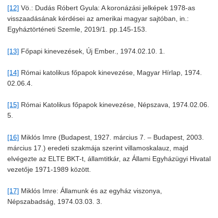
[12]
Vö.: Dudás Róbert Gyula: A koronázási jelképek 1978-as
visszaadásának kérdései az amerikai magyar sajtóban, in.:
Egyháztörténeti Szemle, 2019/1. pp.145-153.
[13]
Főpapi kinevezések, Új Ember., 1974.02.10. 1.
[14]
Római katolikus főpapok kinevezése, Magyar Hírlap, 1974.
02.06.4.
[15]
Római Katolikus főpapok kinevezése, Népszava, 1974.02.06.
5.
[16]
Miklós Imre (Budapest, 1927. március 7. – Budapest, 2003.
március 17.) eredeti szakmája szerint villamoskalauz, majd
elvégezte az ELTE BKT-t, államtitkár, az Állami Egyházügyi Hivatal
vezetője 1971-1989 között.
[17]
Miklós Imre: Államunk és az egyház viszonya,
Népszabadság, 1974.03.03. 3.