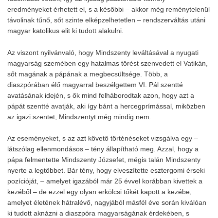
eredményeket érhetett el, s a későbbi – akkor még reménytelenül
távolinak tűnő, sőt szinte elképzelhetetlen – rendszerváltás utáni
magyar katolikus elit ki tudott alakulni.
Az viszont nyilvánvaló, hogy Mindszenty leváltásával a nyugati
magyarság szemében egy hatalmas törést szenvedett el Vatikán,
sőt magának a pápának a megbecsültsége. Több, a
diaszpórában élő magyarral beszélgettem VI. Pál szentté
avatásának idején, s ők mind felháborodtak azon, hogy azt a
pápát szentté avatják, aki így bánt a hercegprímással, miközben
az igazi szentet, Mindszentyt még mindig nem.
Az eseményeket, s az azt követő történéseket vizsgálva egy –
látszólag ellenmondásos – tény állapítható meg. Azzal, hogy a
pápa felmentette Mindszenty Józsefet, mégis talán Mindszenty
nyerte a legtöbbet. Bár tény, hogy elveszítette esztergomi érseki
pozícióját, – amelyet igazából már 25 évvel korábban kivettek a
kezéből – de ezzel egy olyan erkölcsi tőkét kapott a kezébe,
amelyet életének hátralévő, nagyjából másfél éve során kiválóan
ki tudott aknázni a diaszpóra magyarságának érdekében, s