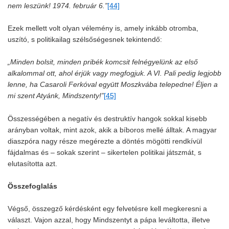
nem leszünk! 1974. február 6.”
[44]
Ezek mellett volt olyan vélemény is, amely inkább otromba,
uszító, s politikailag szélsőségesnek tekintendő:
„Minden bolsit, minden pribék komcsit felnégyelünk az első
alkalommal ott, ahol érjük vagy megfogjuk. A VI. Pali pedig legjobb
lenne, ha Casaroli Ferkóval együtt Moszkvába telepedne! Éljen a
mi szent Atyánk, Mindszenty!”
[45]
Összességében a negatív és destruktív hangok sokkal kisebb
arányban voltak, mint azok, akik a bíboros mellé álltak. A magyar
diaszpóra nagy része megérezte a döntés mögötti rendkívül
fájdalmas és – sokak szerint – sikertelen politikai játszmát, s
elutasította azt.
Összefoglalás
Végső, összegző kérdésként egy felvetésre kell megkeresni a
választ. Vajon azzal, hogy Mindszentyt a pápa leváltotta, illetve