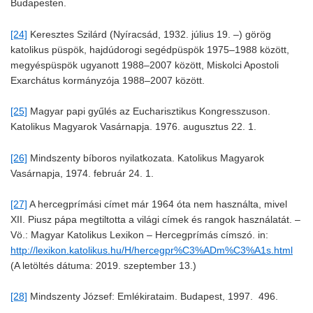
Budapesten.
[24]
Keresztes Szilárd (Nyíracsád, 1932. július 19. –) görög
katolikus püspök, hajdúdorogi segédpüspök 1975–1988 között,
megyéspüspök ugyanott 1988–2007 között, Miskolci Apostoli
Exarchátus kormányzója 1988–2007 között.
[25]
Magyar papi gyűlés az Eucharisztikus Kongresszuson.
Katolikus Magyarok Vasárnapja. 1976. augusztus 22. 1.
[26]
Mindszenty bíboros nyilatkozata. Katolikus Magyarok
Vasárnapja, 1974. február 24. 1.
[27]
A hercegprímási címet már 1964 óta nem használta, mivel
XII. Piusz pápa megtiltotta a világi címek és rangok használatát. –
Vö.: Magyar Katolikus Lexikon – Hercegprímás címszó. in:
http://lexikon.katolikus.hu/H/hercegpr%C3%ADm%C3%A1s.html
(A letöltés dátuma: 2019. szeptember 13.)
[28]
Mindszenty József: Emlékirataim. Budapest, 1997. 496.