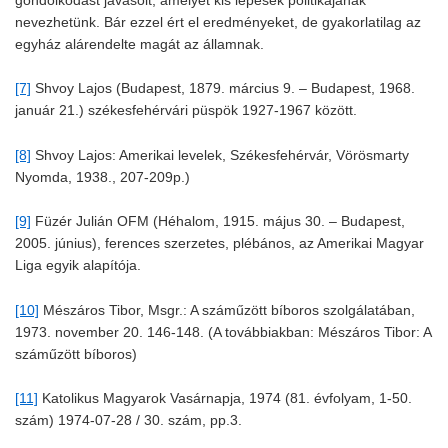
gondolkodást javasolt, amelyet kis lépések politikájának
nevezhetünk. Bár ezzel ért el eredményeket, de gyakorlatilag az
egyház alárendelte magát az államnak.
[7]
Shvoy Lajos (Budapest, 1879. március 9. – Budapest, 1968.
január 21.) székesfehérvári püspök 1927-1967 között.
[8]
Shvoy Lajos: Amerikai levelek, Székesfehérvár, Vörösmarty
Nyomda, 1938., 207-209p.)
[9]
Füzér Julián OFM (Héhalom, 1915. május 30. – Budapest,
2005. június), ferences szerzetes, plébános, az Amerikai Magyar
Liga egyik alapítója.
[10]
Mészáros Tibor, Msgr.: A száműzött bíboros szolgálatában,
1973. november 20. 146-148. (A továbbiakban: Mészáros Tibor: A
száműzött bíboros)
[11]
Katolikus Magyarok Vasárnapja, 1974 (81. évfolyam, 1-50.
szám) 1974-07-28 / 30. szám, pp.3.