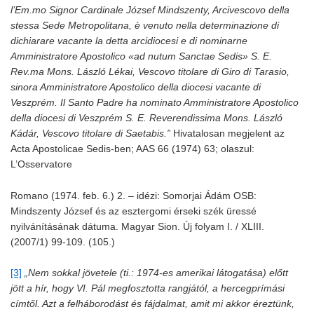
l’Em.mo Signor Cardinale József Mindszenty, Arcivescovo della
stessa Sede Metropolitana, è venuto nella determinazione di
dichiarare vacante la detta arcidiocesi e di nominarne
Amministratore Apostolico «ad nutum Sanctae Sedis» S. E.
Rev.ma Mons. László Lékai, Vescovo titolare di Giro di Tarasio,
sinora Amministratore Apostolico della diocesi vacante di
Veszprém. Il Santo Padre ha nominato Amministratore Apostolico
della diocesi di Veszprém S. E. Reverendissima Mons. László
Kádár, Vescovo titolare di Saetabis.”
Hivatalosan megjelent az
Acta Apostolicae Sedis-ben; AAS 66 (1974) 63; olaszul:
L’Osservatore
Romano (1974. feb. 6.) 2. – idézi: Somorjai Ádám OSB:
Mindszenty József és az esztergomi érseki szék üressé
nyilvánításának dátuma. Magyar Sion. Új folyam I. / XLIII.
(2007/1) 99-109. (105.)
[3]
„Nem sokkal jövetele (ti.: 1974-es amerikai látogatása) előtt
jött a hír, hogy VI. Pál megfosztotta rangjától, a hercegprímási
címtől. Azt a felháborodást és fájdalmat, amit mi akkor éreztünk,