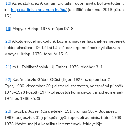
[18]
Az adatokat az Arcanum Digitális Tudománytárból gyűjtöttem.
in.:
https://adtplus.arcanum.hu/hu/
(a letöltés dátuma: 2019. július
15.)
[19]
Magyar Hírlap, 1975. május 07. 8.
[20]
Alkotó erővel működünk közre a magyar hazának és népének
boldogulásában. Dr. Lékai László esztergomi érsek nyilatkozata.
Magyar Hírlap. 1976. február 15. 6.
[21]
m.f.: Találkozásaink. Új Ember. 1976. október 3. 1.
[22]
Kádár László Gábor OCist (Eger, 1927. szeptember 2. –
Eger, 1986. december 20.) ciszterci szerzetes, veszprémi püspök
1975–1978 között (1974-től apostoli kormányzó), majd egri érsek
1978 és 1986 között.
[23]
Kacziba József (Csanytelek, 1914. június 30. – Budapest,
1989. augusztus 31.) püspök, győri apostoli adminisztrátor 1969–
1975 között, majd a katolikus intézmények felügyelője