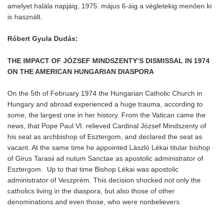
amelyet halála napjáig, 1975. május 6-áig a végletekig menően ki
is használt.
Róbert Gyula Dudás:
THE IMPACT OF JÓZSEF MINDSZENTY’S DISMISSAL IN 1974
ON THE AMERICAN HUNGARIAN DIASPORA
On the 5th of February 1974 the Hungarian Catholic Church in
Hungary and abroad experienced a huge trauma, according to
some, the largest one in her history. From the Vatican came the
news, that Pope Paul VI. relieved Cardinal József Mindszenty of
his seat as archbishop of Esztergom, and declared the seat as
vacant. At the same time he appointed László Lékai titular bishop
of Girus Tarasii ad nutum Sanctae as apostolic administrator of
Esztergom. Up to that time Bishop Lékai was apostolic
administrator of Veszprém. This decision shocked not only the
catholics living in the diaspora, but also those of other
denominations and even those, who were nonbelievers.