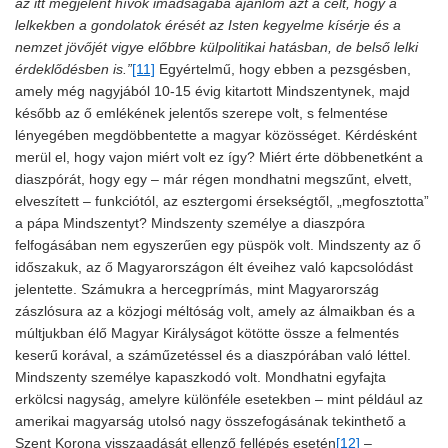
az itt megjelent hívők imádságába ajánlom azt a célt, hogy a
lelkekben a gondolatok érését az Isten kegyelme kísérje és a
nemzet jövőjét vigye előbbre külpolitikai hatásban, de belső lelki
érdeklődésben is.”
[11]
Egyértelmű, hogy ebben a pezsgésben,
amely még nagyjából 10-15 évig kitartott Mindszentynek, majd
később az ő emlékének jelentős szerepe volt, s felmentése
lényegében megdöbbentette a magyar közösséget. Kérdésként
merül el, hogy vajon miért volt ez így? Miért érte döbbenetként a
diaszpórát, hogy egy – már régen mondhatni megszűnt, elvett,
elveszített – funkciótól, az esztergomi érsekségtől, „megfosztotta”
a pápa Mindszentyt? Mindszenty személye a diaszpóra
felfogásában nem egyszerűen egy püspök volt. Mindszenty az ő
időszakuk, az ő Magyarországon élt éveihez való kapcsolódást
jelentette. Számukra a hercegprímás, mint Magyarország
zászlósura az a közjogi méltóság volt, amely az álmaikban és a
múltjukban élő Magyar Királyságot kötötte össze a felmentés
keserű korával, a száműzetéssel és a diaszpórában való léttel.
Mindszenty személye kapaszkodó volt. Mondhatni egyfajta
erkölcsi nagyság, amelyre különféle esetekben – mint például az
amerikai magyarság utolsó nagy összefogásának tekinthető a
Szent Korona visszaadását ellenző fellépés esetén
[12]
–