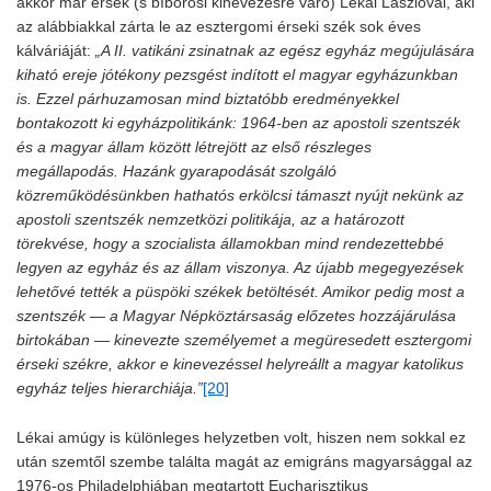
akkor már érsek (s bíborosi kinevezésre váró) Lékai Lászlóval, aki
az alábbiakkal zárta le az esztergomi érseki szék sok éves
kálváriáját:
„A II. vatikáni zsinatnak az egész egyház megújulására
kiható ereje jótékony pezsgést indított el magyar egyházunkban
is. Ezzel párhuzamosan mind biztatóbb eredményekkel
bontakozott ki egyházpolitikánk: 1964-ben az apostoli szentszék
és a magyar állam között létrejött az első részleges
megállapodás. Hazánk gyarapodását szolgáló
közreműködésünkben hathatós erkölcsi támaszt nyújt nekünk az
apostoli szentszék nemzetközi politikája, az a határozott
törekvése, hogy a szocialista államokban mind rendezettebbé
legyen az egyház és az állam viszonya. Az újabb megegyezések
lehetővé tették a püspöki székek betöltését. Amikor pedig most a
szentszék — a Magyar Népköztársaság előzetes hozzájárulása
birtokában — kinevezte személyemet a megüresedett esztergomi
érseki székre, akkor e kinevezéssel helyreállt a magyar katolikus
egyház teljes hierarchiája.”
[20]
Lékai amúgy is különleges helyzetben volt, hiszen nem sokkal ez
után szemtől szembe találta magát az emigráns magyarsággal az
1976-os Philadelphiában megtartott Eucharisztikus