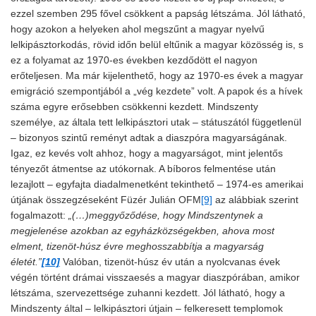
ezzel szemben 295 fővel csökkent a papság létszáma. Jól látható,
hogy azokon a helyeken ahol megszűnt a magyar nyelvű
lelkipásztorkodás, rövid időn belül eltűnik a magyar közösség is, s
ez a folyamat az 1970-es években kezdődött el nagyon
erőteljesen. Ma már kijelenthető, hogy az 1970-es évek a magyar
emigráció szempontjából a „vég kezdete” volt. A papok és a hívek
száma egyre erősebben csökkenni kezdett. Mindszenty
személye, az általa tett lelkipásztori utak – státuszától függetlenül
– bizonyos szintű reményt adtak a diaszpóra magyarságának.
Igaz, ez kevés volt ahhoz, hogy a magyarságot, mint jelentős
tényezőt átmentse az utókornak. A bíboros felmentése után
lezajlott – egyfajta diadalmenetként tekinthető – 1974-es amerikai
útjának összegzéseként Füzér Julián OFM
[9]
az alábbiak szerint
fogalmazott:
„(…)meggyőződése, hogy Mindszentynek a
megjelenése azokban az egyházközségekben, ahova most
elment, tizenöt-húsz évre meghosszabbítja a magyarság
életét.”
[10]
Valóban, tizenöt-húsz év után a nyolcvanas évek
végén történt drámai visszaesés a magyar diaszpórában, amikor
létszáma, szervezettsége zuhanni kezdett. Jól látható, hogy a
Mindszenty által – lelkipásztori útjain – felkeresett templomok