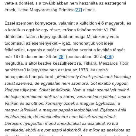
vette a döntést, s a továbbiakban nem használta az esztergomi
érsek, illetve Magyarország Prímása
[27]
címeit.
Ezzel szemben környezete, valamint a külföldön élő magyarok, és
a katolikus egyház egy része, erősen felháborodott VI. Pál
döntésén. Talán a legnyugodtabban maga Mindszenty vette
tudomásul az eseményeket – igaz, mondhatjuk volt ideje
felkészülni, ugyanis a saját elmondása szerint a leváltás tényét
már 1973. december 26-án
[28]
(pontosabban 30-án
[29]
)
megtudta, s attól kezdve készülhetett rá. Titkára, Mészáros Tibor
naplószerű feljegyzéseiben ezt írta az 1973. év utolsó
hónapjainak hangulatáról:
„Mindszenty érsek-prímásunk látszólag
sokat szenved, de egyáltalán nem szomorú. Sőt inkább nyugodt,
kiegyensúlyozott. Sokat imádkozik. Nem a saját személyét tekinti,
de teljes mértékben átéli azt a káros, veszedelmes játékot, amit a
Vatikán és az otthoni kormány űznek a magyar Egyházzal, a
magyar lelkekkel, a magyar papság legjobbjaival. Egészen átéli
és átszenvedi, de ennek ellenére nem látszik szomorúnak.
Derűsen, nyugodtan mond anekdotákat az asztalnál. Ki tud
emelkedni ebből a nyomasztó légkörből, és mikor az anekdota az