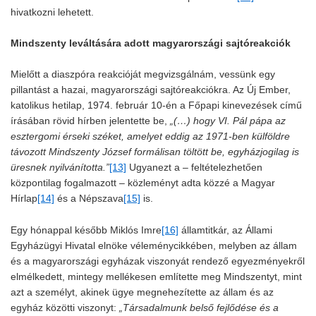
hivatkozni lehetett.
Mindszenty leváltására adott magyarországi sajtóreakciók
Mielőtt a diaszpóra reakcióját megvizsgálnám, vessünk egy
pillantást a hazai, magyarországi sajtóreakciókra. Az Új Ember,
katolikus hetilap, 1974. február 10-én a Főpapi kinevezések című
írásában rövid hírben jelentette be,
„(…) hogy VI. Pál pápa az
esztergomi érseki széket, amelyet eddig az 1971-ben külföldre
távozott Mindszenty József formálisan töltött be, egyházjogilag is
üresnek nyilvánította.”
[13]
Ugyanezt a – feltételezhetően
központilag fogalmazott – közleményt adta közzé a Magyar
Hírlap
[14]
és a Népszava
[15]
is.
Egy hónappal később Miklós Imre
[16]
államtitkár, az Állami
Egyházügyi Hivatal elnöke véleménycikkében, melyben az állam
és a magyarországi egyházak viszonyát rendező egyezményekről
elmélkedett, mintegy mellékesen említette meg Mindszentyt, mint
azt a személyt, akinek ügye megnehezítette az állam és az
egyház közötti viszonyt:
„Társadalmunk belső fejlődése és a