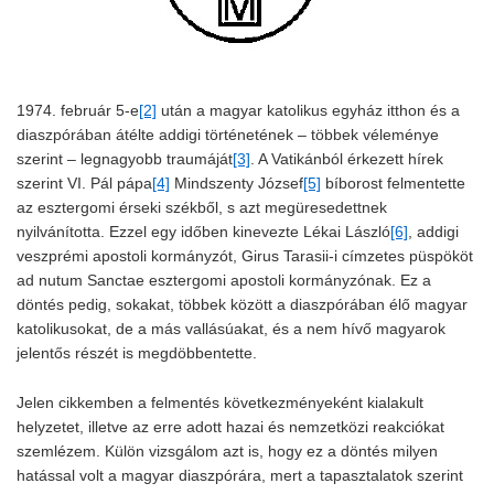
1974. február 5-e
[2]
után a magyar katolikus egyház itthon és a
diaszpórában átélte addigi történetének – többek véleménye
szerint – legnagyobb traumáját
[3]
. A Vatikánból érkezett hírek
szerint VI. Pál pápa
[4]
Mindszenty József
[5]
bíborost felmentette
az esztergomi érseki székből, s azt megüresedettnek
nyilvánította. Ezzel egy időben kinevezte Lékai László
[6]
, addigi
veszprémi apostoli kormányzót, Girus Tarasii-i címzetes püspököt
ad nutum Sanctae esztergomi apostoli kormányzónak. Ez a
döntés pedig, sokakat, többek között a diaszpórában élő magyar
katolikusokat, de a más vallásúakat, és a nem hívő magyarok
jelentős részét is megdöbbentette.
Jelen cikkemben a felmentés következményeként kialakult
helyzetet, illetve az erre adott hazai és nemzetközi reakciókat
szemlézem. Külön vizsgálom azt is, hogy ez a döntés milyen
hatással volt a magyar diaszpórára, mert a tapasztalatok szerint