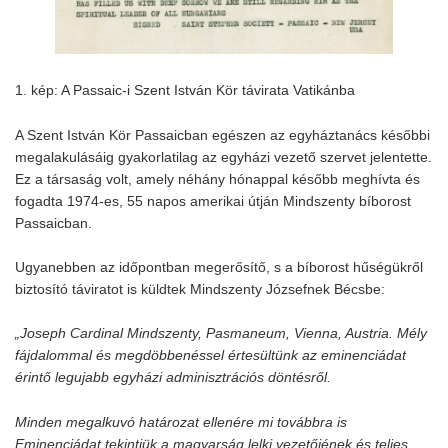
1. kép: A Passaic-i Szent István Kör távirata Vatikánba
A Szent István Kör Passaicban egészen az egyháztanács későbbi
megalakulásáig gyakorlatilag az egyházi vezető szervet jelentette.
Ez a társaság volt, amely néhány hónappal később meghívta és
fogadta 1974-es, 55 napos amerikai útján Mindszenty bíborost
Passaicban.
Ugyanebben az időpontban megerősítő, s a bíborost hűségükről
biztosító táviratot is küldtek Mindszenty Józsefnek Bécsbe:
„Joseph Cardinal Mindszenty, Pasmaneum, Vienna, Austria. Mély
fájdalommal és megdöbbenéssel értesültünk az eminenciádat
érintő legujabb egyházi adminisztrációs döntésről.
Minden megalkuvó határozat ellenére mi továbbra is
Eminenciádat tekintjük a magyarság lelki vezetőjének és teljes